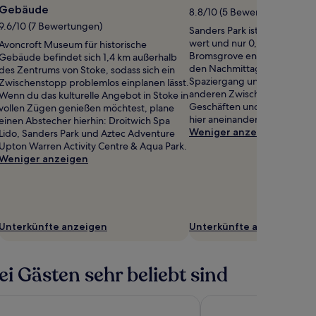
Gebäude
8.8/10 (5 Bewertungen)
9.6/10 (7 Bewertungen)
Sanders Park ist definitiv ei
wert und nur 0,7 km vom Ze
Avoncroft Museum für historische
Bromsgrove entfernt gelege
Gebäude befindet sich 1,4 km außerhalb
den Nachmittag mit einem g
des Zentrums von Stoke, sodass sich ein
Spaziergang und plane den 
Zwischenstopp problemlos einplanen lässt.
anderen Zwischenstopp in d
Wenn du das kulturelle Angebot in Stoke in
Geschäften und Restaurants e
vollen Zügen genießen möchtest, plane
hier aneinanderreihen.
einen Abstecher hierhin: Droitwich Spa
Weniger anzeigen
Lido, Sanders Park und Aztec Adventure
Upton Warren Activity Centre & Aqua Park.
Weniger anzeigen
Unterkünfte anzeigen
Unterkünfte anzeigen
i Gästen sehr beliebt sind
za Birmingham City Centre by IHG
Hilton Garden Inn Bir