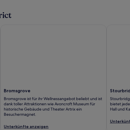
ict
Bromsgrove
Stourbridg
Bromsgrove
Stourbri
Bromsgrove ist für ihr Wellnessangebot beliebt und ist
Stourbridge
dank toller Attraktionen wie Avoncroft Museum für
bietet jed
historische Gebäude und Theater Artrix ein
Hall und Ka
Besuchermagnet.
Unterkünf
Unterkünfte anzeigen