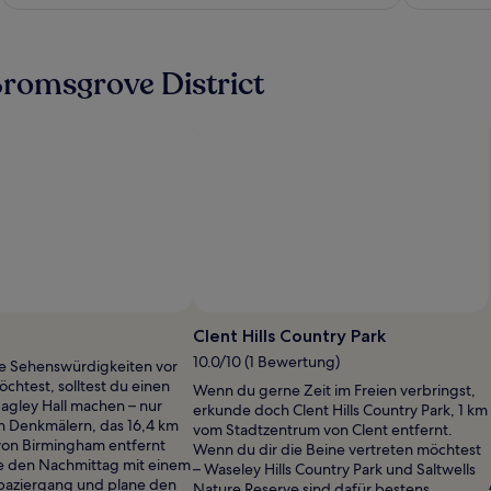
romsgrove District
Foto von Ranjna Garg
Foto von Raffler
Öffentliches
Ö
Foto
F
Clent Hills Country Park
von
v
10.0/10 (1 Bewertung)
ie Sehenswürdigkeiten vor
Ranjna
R
chtest, solltest du einen
Wenn du gerne Zeit im Freien verbringst,
Garg
agley Hall machen – nur
erkunde doch Clent Hills Country Park, 1 km
en Denkmälern, das 16,4 km
vom Stadtzentrum von Clent entfernt.
on Birmingham entfernt
Wenn du dir die Beine vertreten möchtest
ge den Nachmittag mit einem
– Waseley Hills Country Park und Saltwells
paziergang und plane den
Nature Reserve sind dafür bestens