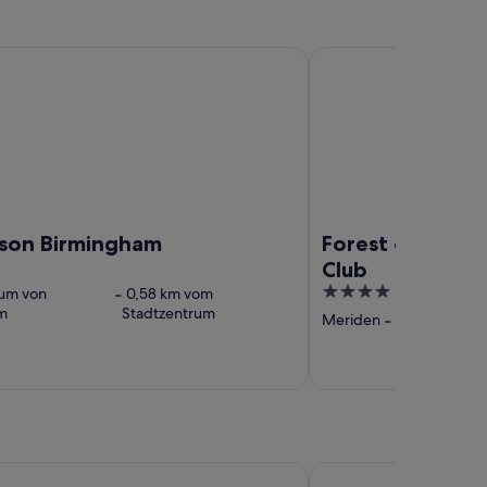
 Birmingham
Forest of Arden Hotel
son Birmingham
Forest of Arden
Club
4
rum von
‐
0,58 km vom
m
Stadtzentrum
out
Meriden
‐
15,83 km vom
of
5
 Manor Hotel, BW Signature Collection
Meadow Farm, Redditc