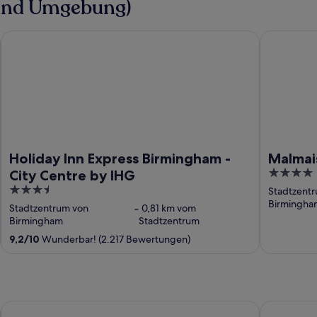
(und Umgebung)
m
Holiday Inn Express Birmingham - City Centre by IHG
Malmaison
Holiday Inn Express Birmingham -
Malmai
4
City Centre by IHG
out
3.5
Stadtzent
of
Birmingha
out
Stadtzentrum von
‐
0,81 km vom
5
of
Birmingham
Stadtzentrum
5
9,2
/
10
Wunderbar! (2.217 Bewertungen)
The Abbey Hotel Golf & Spa
Southcrest