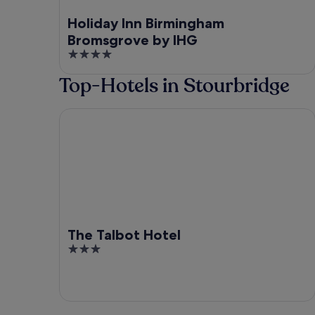
Holiday Inn Birmingham
Bromsgrove by IHG
4
out
Top-Hotels in Stourbridge
of
5
The Talbot Hotel
The Talbot Hotel
3
out
of
5