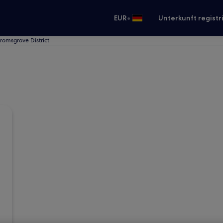
•
EUR
Unterkunft registr
Bromsgrove District