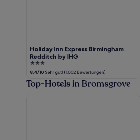
Holiday Inn Express Birmingham
Redditch by IHG
3
out
8,4
/
10
Sehr gut! (1.002 Bewertungen)
of
Top-Hotels in Bromsgrove
5
Holiday Inn Birmingham Bromsgrove by IHG