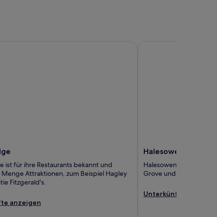
e
Halesowen
dge
Halesowen
 ist für ihre Restaurants bekannt und
Halesowen bietet jede 
e Menge Attraktionen, zum Beispiel Hagley
Grove und Clent Hills Co
tie Fitzgerald's.
Unterkünfte anzeige
te anzeigen