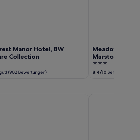
rest Manor Hotel, BW
Meadow Farm, R
re Collection
Marstons Inns
3
out
gut! (902 Bewertungen)
8,4
/
10
Sehr gut! (696 
of
5
anor
Hanbury Turn