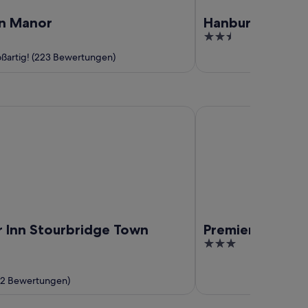
n Manor
Hanbury Turn
2.5
out
ßartig! (223 Bewertungen)
of
5
n Stourbridge Town Centre
Premier Inn Hagley
r Inn Stourbridge Town
Premier Inn Hag
3
out
of
(2 Bewertungen)
5