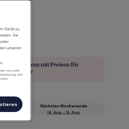
em Gerät zu,
eiten. Sie
 oder
rden unseren
n:
Mehr sparen mit Preisen für
Mitglieder
chern von oder
rbeleistung und
boten.
ptieren
Nächstes Wochenende
14. Aug. - 16. Aug.