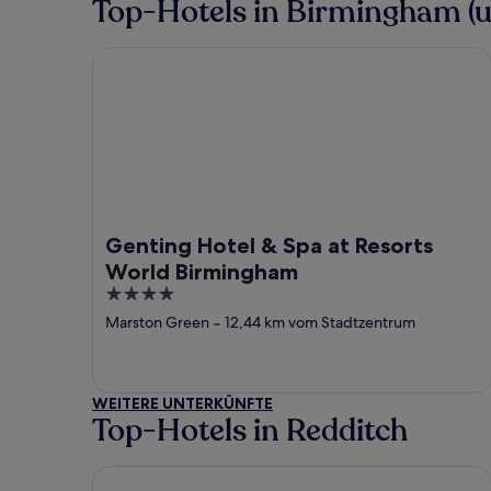
Top-Hotels in Birmingham 
Genting Hotel & Spa at Resorts World Birmingha
Genting Hotel & Spa at Resorts
World Birmingham
4
out
Marston Green
‐
12,44 km vom Stadtzentrum
of
5
WEITERE UNTERKÜNFTE
Top-Hotels in Redditch
Holiday Inn Express Birmingham Redditch by IHG