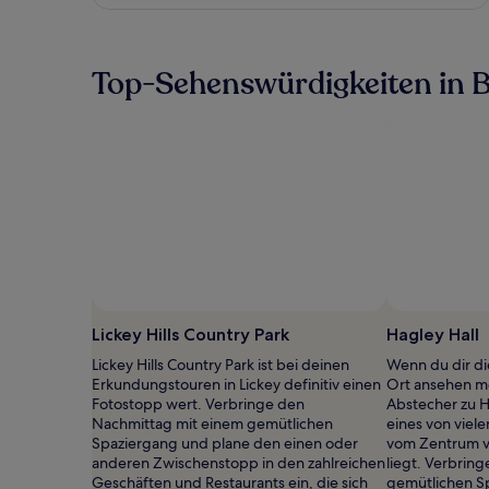
Top-Sehenswürdigkeiten in B
Foto von Gareth Potter
Öffentliches
Foto
Lickey Hills Country Park
Hagley Hall
von
Lickey Hills Country Park ist bei deinen
Wenn du dir d
Gareth
Erkundungstouren in Lickey definitiv einen
Ort ansehen mö
Potter
Fotostopp wert. Verbringe den
Abstecher zu H
Nachmittag mit einem gemütlichen
eines von viel
Spaziergang und plane den einen oder
vom Zentrum v
anderen Zwischenstopp in den zahlreichen
liegt. Verbrin
Geschäften und Restaurants ein, die sich
gemütlichen S