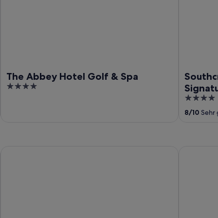
The Abbey Hotel Golf & Spa
Southc
4
Signatu
out
4
of
out
8
/
10
Sehr 
5
of
5
Bromsgrove Hotel
Grafton M