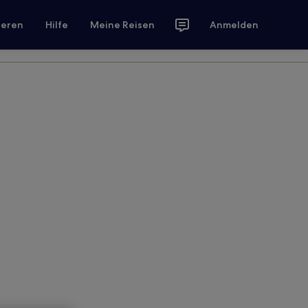
ieren
Hilfe
Meine Reisen
Anmelden