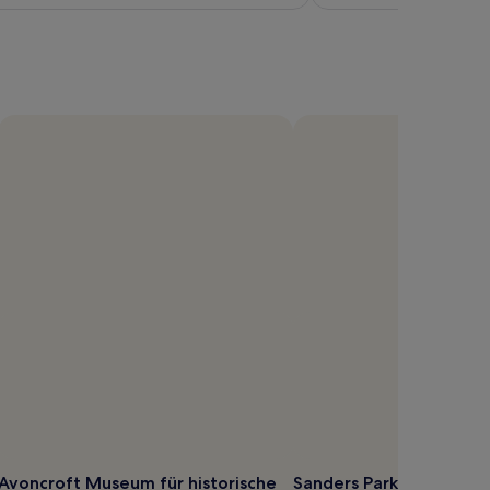
ffentliches
oto
on
affler
Avoncroft Museum für historische
Sanders Park