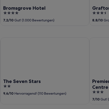
Bromsgrove Hotel
Grafto
4
3.5
out
out
7,2
/
10
Gut! (1.000 Bewertungen)
8,8
/
10
Gro
of
of
5
5
The Seven Stars
Premier In
The Seven Stars
Premie
2
Centre
out
3
9,6
/
10
Hervorragend! (110 Bewertungen)
of
out
7
/
10
Gut! 
5
of
5