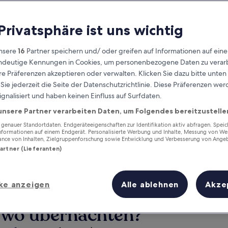
 Privatsphäre ist uns wichtig
nsere
16
Partner speichern und/ oder greifen auf Informationen auf ein
eindeutige Kennungen in Cookies, um personenbezogene Daten zu verarb
e Präferenzen akzeptieren oder verwalten. Klicken Sie dazu bitte unten
ie jederzeit die Seite der Datenschutzrichtlinie. Diese Präferenzen we
ignalisiert und haben keinen Einfluss auf Surfdaten.
unsere Partner verarbeiten Daten, um Folgendes bereitzustelle
Verdiene Prämien für jede
wahrgenommene Übernachtung
enauer Standortdaten. Endgeräteeigenschaften zur Identifikation aktiv abfragen. Spei
Informationen auf einem Endgerät. Personalisierte Werbung und Inhalte, Messung von We
ance von Inhalten, Zielgruppenforschung sowie Entwicklung und Verbesserung von Ange
Partner (Lieferanten)
ke anzeigen
Alle ablehnen
Akze
Morgen
Dieses Wochenende
7. Aug. - 8. Aug.
7. Aug. - 9. Aug.
– wo übernachten?