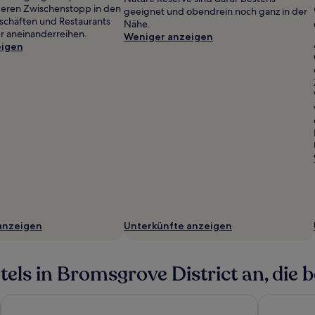
deren Zwischenstopp in den
geeignet und obendrein noch ganz in der
schäften und Restaurants
Nähe.
ier aneinanderreihen.
Weniger anzeigen
eigen
anzeigen
Unterkünfte anzeigen
ls in Bromsgrove District an, die be
Holiday Inn Express Birmingham - City Centre by IHG
Crowne Pla