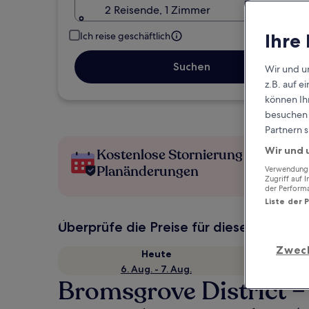
2 Reisende, 1 Zimmer
Ihre
Ich reise geschäftlich
Suchen
Wir und u
z.B. auf 
können Ihr
besuchen S
Partnern s
Wir und 
Kostenlose Stornierung bei
Planänderungen
Verwendung g
Zugriff auf 
der Perform
Liste der 
Überprüfe die Preise für diese Daten
Zwec
Heute
6. Aug. - 7. Aug.
Bromsgrove District 