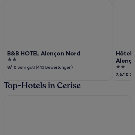
B&B HOTEL Alençon Nord
Hôtel Inn 
B&B HOTEL Alençon Nord
Hôtel 
2
Alenç
out
2
8
/
10
Sehr gut! (443 Bewertungen)
of
out
7,6
/
10
Gu
5
of
Top-Hotels in Cerise
5
Campanile NATURE - Alençon