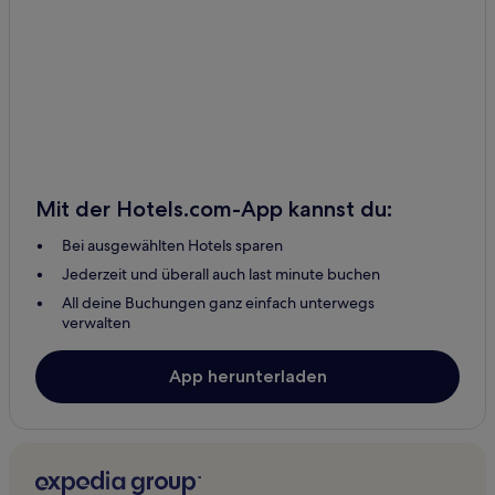
Barville Hotels
La Chaux Hotels
Écouves Hotels
Chemilli Hotels
Département Orne: Hotels
La Butte: Hotels
Mit der Hotels.com-App kannst du:
Saint-Martin-Des-Landes Hotels
Bei ausgewählten Hotels sparen
Le Vieux Bourg Hotels
Jederzeit und überall auch last minute buchen
La Tourelle: Hotels
All deine Buchungen ganz einfach unterwegs
Cerise Hotels
verwalten
Héloup Hotels
App herunterladen
Le Bouillon Hotels
Laleu Hotels
Livaie Hotels
Champ-Haut Hotels