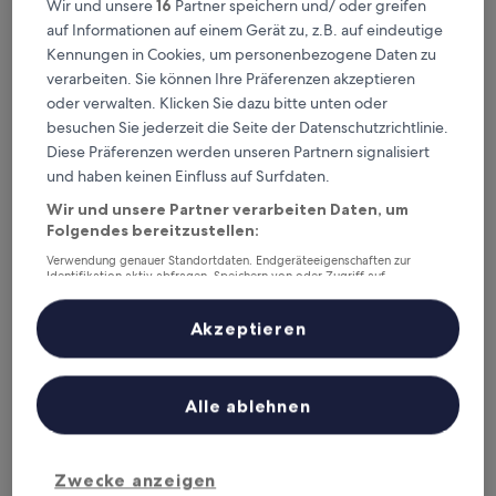
Heute
Morgen
Wir und unsere
16
Partner speichern und/ oder greifen
6. Aug. - 7. Aug.
7. Aug. - 8. Aug.
auf Informationen auf einem Gerät zu, z.B. auf eindeutige
Kennungen in Cookies, um personenbezogene Daten zu
Dieses Wochenende
Nächstes Wochenende
verarbeiten. Sie können Ihre Präferenzen akzeptieren
7. Aug. - 9. Aug.
14. Aug. - 16. Aug.
oder verwalten. Klicken Sie dazu bitte unten oder
Intercommunalité
besuchen Sie jederzeit die Seite der Datenschutzrichtlinie.
Diese Präferenzen werden unseren Partnern signalisiert
d'Alençon – wo
und haben keinen Einfluss auf Surfdaten.
übernachten?
Wir und unsere Partner verarbeiten Daten, um
Folgendes bereitzustellen:
Top-Hotels in Alençon
Verwendung genauer Standortdaten. Endgeräteeigenschaften zur
Identifikation aktiv abfragen. Speichern von oder Zugriff auf
Informationen auf einem Endgerät. Personalisierte Werbung und
BRIT HOTEL CONFORT ALENCON
ibis Alenc
Inhalte, Messung von Werbeleistung und der Performance von Inhalten,
Zielgruppenforschung sowie Entwicklung und Verbesserung von
Akzeptieren
Angeboten.
Liste der Partner (Lieferanten)
Alle ablehnen
Zwecke anzeigen
BRIT HOTEL CONFORT ALENCON
ibis A