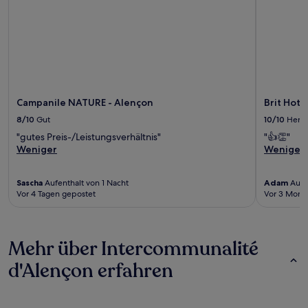
Campanile NATURE - Alençon
Brit Hote
8/10
Gut
10/10
Herv
"gutes Preis-/Leistungsverhältnis"
"👍👏"
Weniger
Weniger
Sascha
Aufenthalt von 1 Nacht
Adam
Aufen
Vor 4 Tagen gepostet
Vor 3 Mona
Mehr über Intercommunalité
d'Alençon erfahren