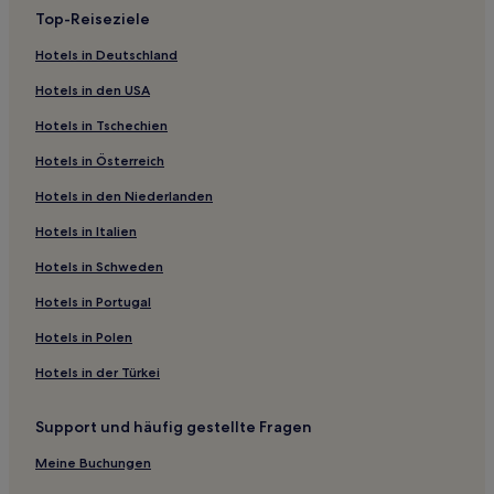
Top-Reiseziele
Beau Soleil: Hotels
Saint-Denis-Sur-Sarthon Hotels
Hotels in Deutschland
Sentilly Hotels
Hotels in den USA
La Chambre Hotels
Hotels in Tschechien
Larré Hotels
Hotels in Österreich
Hotels nahe La Cuisine Végétale des Hermeline
Hotels in den Niederlanden
Argentan Intercommunalité: Hotels
Hotels in Italien
Haustierfreundliche in Saint-Arnoult
Hotels in Schweden
Familien in Calvados
Hotels in Portugal
Business in Calvados
Hotels in Polen
Haustierfreundliche in Calvados
Hotels in der Türkei
Luxus in Bayeux
Haustierfreundliche in Bayeux
Support und häufig gestellte Fragen
Hotels mit Pool in Bayeux
Meine Buchungen
Hotels mit inbegriffenem Frühstück in Bayeux