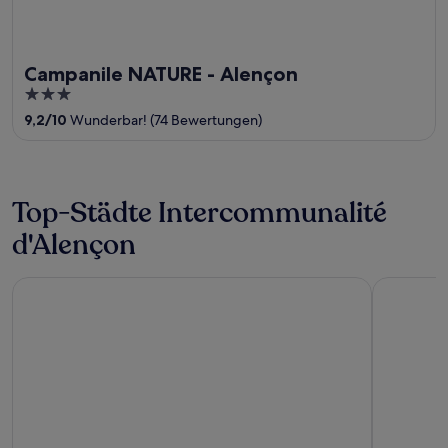
Campanile NATURE - Alençon
3
out
9,2
/
10
Wunderbar! (74 Bewertungen)
of
5
Top-Städte Intercommunalité
d'Alençon
Alencon
Valframbe