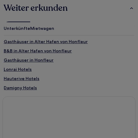
Weiter erkunden
Unterkünfte
Mietwagen
Gasthäuser in Alter Hafen von Honfleur
B&B in Alter Hafen von Honfleur
Gasthäuser in Honfleur
Lonrai Hotels
Hauterive Hotels
Damigny Hotels
Moulins-La-Marche Hotels
Exmes Hotels
Boitron Hotels
Land von Mortagne-au-Perche: Hotels
Le Merlerault Hotels