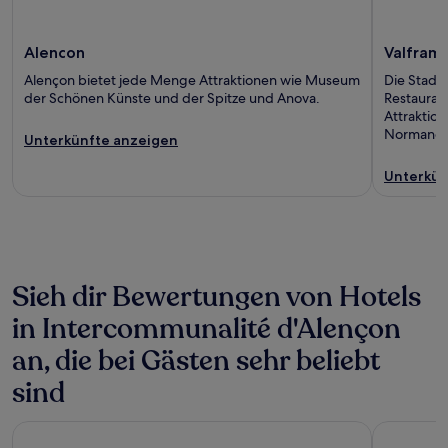
Alencon
Valfram
Alençon bietet jede Menge Attraktionen wie Museum
Die Stadt 
der Schönen Künste und der Spitze und Anova.
Restaurant
Attraktion
Normandi
Unterkünfte anzeigen
Unterkün
Sieh dir Bewertungen von Hotels
in Intercommunalité d'Alençon
an, die bei Gästen sehr beliebt
sind
Campanile NATURE - Alençon
Brit Hotel