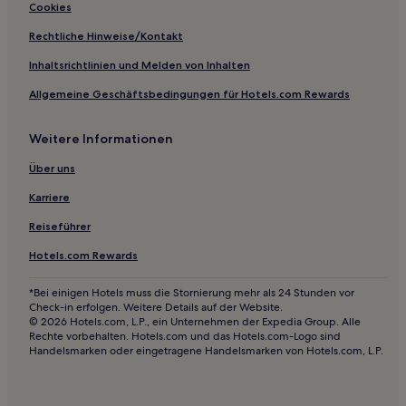
Cookies
Familien in Cabourg
Rechtliche Hinweise/Kontakt
Business in Lisieux
Inhaltsrichtlinien und Melden von Inhalten
Hotels mit inbegriffenem Frühstück nahe Alter Hafen von
Honfleur
Allgemeine Geschäftsbedingungen für Hotels.com Rewards
Haustierfreundliche nahe Alter Hafen von Honfleur
Weitere Informationen
3-Sterne-Hotels in Honfleur
Über uns
4-Sterne-Hotels in Bayeux
Karriere
4-Sterne-Hotels in Deauville
Reiseführer
Hotels.com Rewards
*Bei einigen Hotels muss die Stornierung mehr als 24 Stunden vor
Check-in erfolgen. Weitere Details auf der Website.
© 2026 Hotels.com, L.P., ein Unternehmen der Expedia Group. Alle
Rechte vorbehalten. Hotels.com und das Hotels.com-Logo sind
Handelsmarken oder eingetragene Handelsmarken von Hotels.com, L.P.