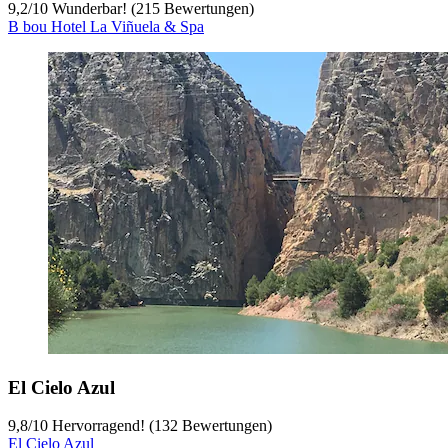
9,2
/
10
Wunderbar! (215 Bewertungen)
B bou Hotel La Viñuela & Spa
El Cielo Azul
9,8
/
10
Hervorragend! (132 Bewertungen)
El Cielo Azul