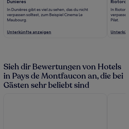
Dunieres
Riotord
In Dunières gibt es viel zu sehen, das du nicht
In Riotord
verpassen solltest, zum Beispiel Cinema Le
verpassen 
Maubourg.
Pilat.
Unterkünfte anzeigen
Unterkün
Sieh dir Bewertungen von Hotels
in Pays de Montfaucon an, die bei
Gästen sehr beliebt sind
Domaine de Saint Clair
Best West