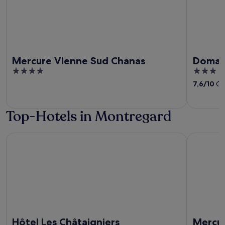
Mercure Vienne Sud Chanas
Domai
4
3
out
out
7,6
/
10
Gut
of
of
5
5
Top-Hotels in Montregard
Hôtel Les Châtaigniers
Mercure V
Hôtel Les Châtaigniers
Mercur