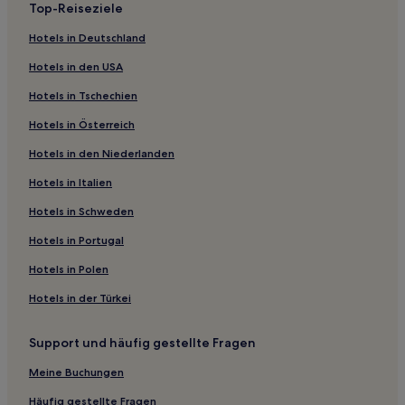
Top-Reiseziele
Mars Hotels
Saint-Maurice-En-Gourgois Hotels
Hotels in Deutschland
Hotels nahe Messepark Saint-Étienne
Hotels in den USA
Eclassan Hotels
Hotels in Tschechien
Saint-Maurice-De-Lignon Hotels
Hotels in Österreich
Marlhes Hotels
Hotels in den Niederlanden
Champclause Hotels
Hotels in Italien
Nozieres Hotels
Hotels in Schweden
Haustierfreundliche in Grand Lyon
Hotels in Portugal
Familien in Villeurbanne
Hotels in Polen
Hotels mit Wellnessbereich in Rhône-Alpes
Hotels in der Türkei
Ski in Rhône-Alpes
Familien in Rhône-Alpes
Support und häufig gestellte Fragen
Haustierfreundliche in Rhône-Alpes
Meine Buchungen
Hotels mit Pool in Rhône-Alpes
Häufig gestellte Fragen