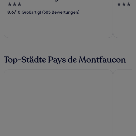
3
4
out
out
8,6
/
10
Großartig! (585 Bewertungen)
of
of
5
5
Top-Städte Pays de Montfaucon
Dunieres
Riotord