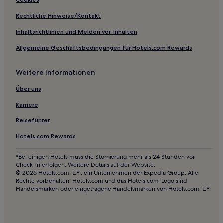
Familien in Montélimar
Rechtliche Hinweise/Kontakt
Hotels mit Parkplatz in Villefranche-sur-Saône
Inhaltsrichtlinien und Melden von Inhalten
Haustierfreundliche in Villefranche-sur-Saône
Allgemeine Geschäftsbedingungen für Hotels.com Rewards
Familien in Bron
Hotels mit Parkplatz in Bron
Weitere Informationen
Haustierfreundliche in Bron
Über uns
Familien in Lyon
Karriere
Hotels mit inbegriffenem Frühstück in Lyon
Reiseführer
Haustierfreundliche in Lyon
Hotels.com Rewards
Haustierfreundliche in Villard-de-Lans
Haustierfreundliche in Vals-les-Bains
*Bei einigen Hotels muss die Stornierung mehr als 24 Stunden vor
Check-in erfolgen. Weitere Details auf der Website.
Luxus in 5. Arrondissement
© 2026 Hotels.com, L.P., ein Unternehmen der Expedia Group. Alle
Rechte vorbehalten. Hotels.com und das Hotels.com-Logo sind
Hotels mit Parkplatz in Bourg-lès-Valence
Handelsmarken oder eingetragene Handelsmarken von Hotels.com, L.P.
Haustierfreundliche in Bourg-lès-Valence
Haustierfreundliche in Dardilly