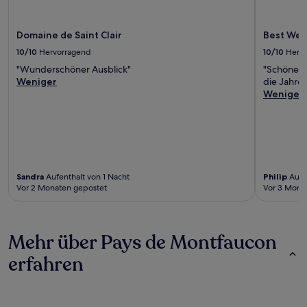
Domaine de Saint Clair
Best Wes
10/10
Hervorragend
10/10
Herv
"Wunderschöner Ausblick"
"Schöne La
Weniger
die Jahre
Weniger
Sandra
Aufenthalt von 1 Nacht
Philip
Aufen
Vor 2 Monaten gepostet
Vor 3 Mona
Mehr über Pays de Montfaucon
erfahren