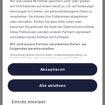
Wir und unsere
16
Partner speichern und/ oder greifen
Dieses Wochenende
Nächstes Wochenende
auf Informationen auf einem Gerät zu, z.B. auf eindeutige
7. Aug. - 9. Aug.
14. Aug. - 16. Aug.
Kennungen in Cookies, um personenbezogene Daten zu
Pays de Montfaucon – wo
verarbeiten. Sie können Ihre Präferenzen akzeptieren
oder verwalten. Klicken Sie dazu bitte unten oder
übernachten?
besuchen Sie jederzeit die Seite der Datenschutzrichtlinie.
Diese Präferenzen werden unseren Partnern signalisiert
Top-Hotels in Saint-Bonnet-le-
und haben keinen Einfluss auf Surfdaten.
Froid
Wir und unsere Partner verarbeiten Daten, um
Folgendes bereitzustellen:
Hob Fort Du Pré
Logis Aube
Verwendung genauer Standortdaten. Endgeräteeigenschaften zur
Identifikation aktiv abfragen. Speichern von oder Zugriff auf
Informationen auf einem Endgerät. Personalisierte Werbung und
Inhalte, Messung von Werbeleistung und der Performance von Inhalten,
Zielgruppenforschung sowie Entwicklung und Verbesserung von
Akzeptieren
Angeboten.
Liste der Partner (Lieferanten)
Alle ablehnen
Hob Fort Du Pré
Logis 
3
Zwecke anzeigen
out
8,8
/
10
Großartig! (74 Bewertungen)