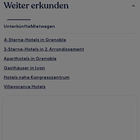
Weiter erkunden
Unterkünfte
Mietwagen
4-Sterne-Hotels in Grenoble
3-Sterne-Hotels in 2. Arrondissement
Aparthotels in Grenoble
Gasthäuser in Lyon
Hotels nahe Kongresszentrum
Villevocance Hotels
Beaulieu - Montchovet - Marandinière: Hotels
Saint-Romain-Lachalm Hotels
Peaugres Hotels
Land von Lamastre: Hotels
Mézères Hotels