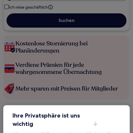
Ich reise geschäftlich
Suchen
Kostenlose Stornierung bei
Planänderungen
Verdiene Prämien für jede
wahrgenommene Übernachtung
Mehr sparen mit Preisen für Mitglieder
Überprüfe die Preise für diese Daten
Ihre Privatsphäre ist uns
wichtig
Heute
Morgen
6. Aug. - 7. Aug.
7. Aug. - 8. Aug.