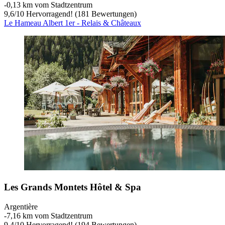
‐
0,13 km vom Stadtzentrum
9,6
/
10
Hervorragend! (181 Bewertungen)
Le Hameau Albert 1er - Relais & Châteaux
Les Grands Montets Hôtel & Spa
Argentière
‐
7,16 km vom Stadtzentrum
9,4
/
10
Hervorragend! (194 Bewertungen)