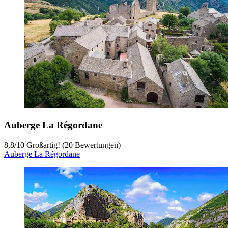
Auberge La Régordane
8,8
/
10
Großartig! (20 Bewertungen)
Auberge La Régordane