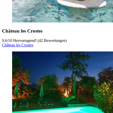
Château les Crostes
9,6
/
10
Hervorragend! (42 Bewertungen)
Château les Crostes