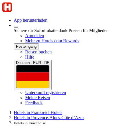
App herunterladen
Sichere dir Sofortrabatte dank Preisen für Mitglieder
Anmelden
Mehr zu Hotels.com Rewards
Posteingang
Reisen buchen
Hilfe
Deutsch · EUR · DE
Unterkunft registrieren
Meine Reisen
Feedback
Hotels in Frankreich
Hotels
Hotels in Provence-Alpes-Côte d’Azur
Hotels in Dracénoise