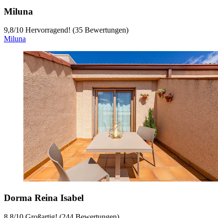
Miluna
9,8
/
10
Hervorragend! (35 Bewertungen)
Miluna
Dorma Reina Isabel
8,8
/
10
Großartig! (244 Bewertungen)