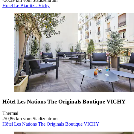
‐
50,39 km vom Stadtzentrum
Hotel Le Biarritz - Vichy
Hôtel Les Nations The Originals Boutique VICHY
Thermal
‐
50,86 km vom Stadtzentrum
Hôtel Les Nations The Originals Boutique VICHY