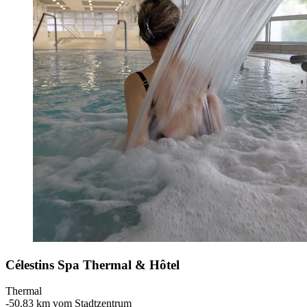
Célestins Spa Thermal & Hôtel
Thermal
‐
50,83 km vom Stadtzentrum