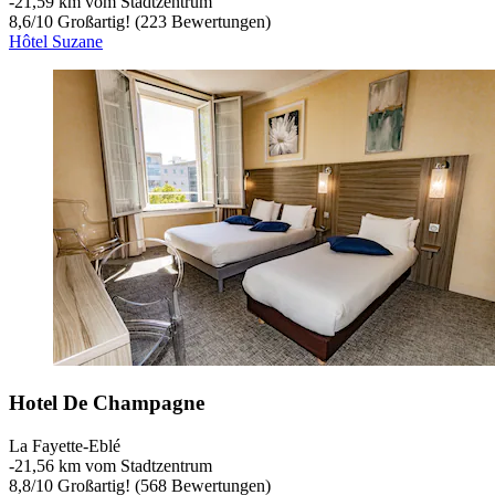
‐
21,59 km vom Stadtzentrum
8,6
/
10
Großartig! (223 Bewertungen)
Hôtel Suzane
Hotel De Champagne
La Fayette-Eblé
‐
21,56 km vom Stadtzentrum
8,8
/
10
Großartig! (568 Bewertungen)