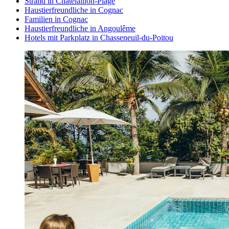
Strand in Chatelaillon-Plage
Haustierfreundliche in Cognac
Familien in Cognac
Haustierfreundliche in Angoulême
Hotels mit Parkplatz in Chasseneuil-du-Poitou