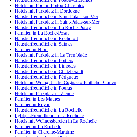
Hotels mit Pool in Poitou-Charentes
Hotels mit Parkplatz in Dordogne
Haustierfreundliche in Saint-Palais-sur-Mer
Hotels mit Parkplatz in Saint-Palais-sur-Mer
Haustierfreundliche in La Roche-Posay
Familien in La Roche-Posay
Haustierfreundliche in Rochefort
Haustierfreundliche in Saintes
Familien in Niort
Hotels mit Parkplatz in La Tremblade
Haustierfreundliche in Poitiers
Haustierfreundliche in Limoges
Haustierfreundliche in Chatellerault
Haustierfreundliche in Périgueux
Hotels mit Weingut nahe Cognac öffentlicher Garten
Haustierfreundliche in Fouras
Hotels mit Parkplatz in Vienne
Familien in Les Mathes
Familien in Royan
Haustierfreundliche in La Rochelle
Lgbtqia-Freundliche in La Rochelle
Hotels mit Wellnessbereich in La Rochelle
Familien in La Rochelle
Familien in Charente-Maritime