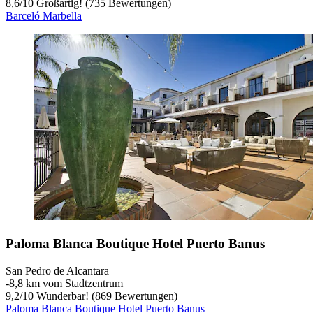
8,6
/
10
Großartig! (735 Bewertungen)
Barceló Marbella
Paloma Blanca Boutique Hotel Puerto Banus
San Pedro de Alcantara
‐
8,8 km vom Stadtzentrum
9,2
/
10
Wunderbar! (869 Bewertungen)
Paloma Blanca Boutique Hotel Puerto Banus