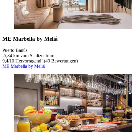
ME Marbella by Meliá
Puerto Banús
‐
5,84 km vom Stadtzentrum
9,4
/
10
Hervorragend! (49 Bewertungen)
ME Marbella by Meliá