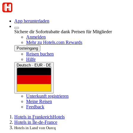
App herunterladen
Sichere dir Sofortrabatte dank Preisen für Mitglieder
Anmelden
Mehr zu Hotels.com Rewards
Posteingang
Reisen buchen
Hilfe
Deutsch · EUR · DE
Unterkunft registrieren
Meine Reisen
Feedback
Hotels in Frankreich
Hotels
Hotels in Île-de-France
Hotels in Land von Ourcq