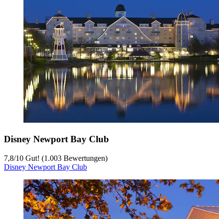
Disney Newport Bay Club
7,8
/
10
Gut! (1.003 Bewertungen)
Disney Newport Bay Club