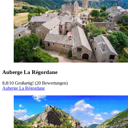
Auberge La Régordane
8,8
/
10
Großartig! (20 Bewertungen)
Auberge La Régordane