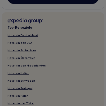
Haustierfreundliche in Montceau-les-Mines
Saint-Julien-De-Civry Hotels
Vendenesse-Lès-Charolles Hotels
Top-Reiseziele
Mary Hotels
Montigny-Sur-Canne Hotels
Hotels in Deutschland
Le Grand Charolais: Hotels
Hotels in den USA
Monthelon Hotels
Hotels in Tschechien
Marigny Hotels
Hotels in Österreich
Préporché Hotels
Hotels in den Niederlanden
Mont Hotels
Hotels in Italien
Lugny-Lès-Charolles Hotels
Hotels in Schweden
Broye Hotels
Hotels in Portugal
Fâchin Hotels
Hotels in Polen
Saint-Berain-Sous-Sanvignes Hotels
Hotels in der Türkei
Changy Hotels