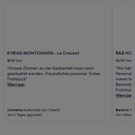
KYRIAD MONTCHANIN - Le Creusot
B&B HOTEL
KYRIAD MONTCHANIN - Le Creusot
B&B HOTE
8/10
Gut
10/10
Herv
"Grosse Zimmer-an der Sauberkeit muss noch
"Wir hatt
gearbeitet werden. Freundliches personal. Gutes
Personal 
Frühstück"
waren imm
Weniger
Besonders
Frühstücks
Weniger
Cornelia
Aufenthalt von 1 Nacht
Beatrix
Auf
Vor 6 Tagen gepostet
Vor 1 Monat