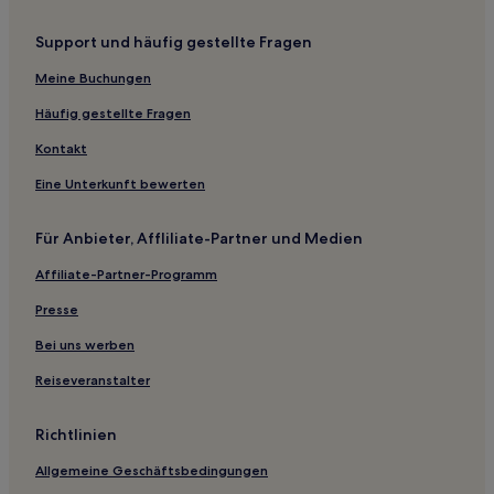
Ternant Hotels
Support und häufig gestellte Fragen
Mont-Saint-Vincent Hotels
Meine Buchungen
Montceaux-L'étoile Hotels
Häufig gestellte Fragen
Le Creusot Montceau-les-Mines: Hotels
Kontakt
Hotels nahe Schloss Digoine
Eine Unterkunft bewerten
Saint-Aubin-Sur-Loire Hotels
Le Rousset Hotels
Für Anbieter, Affliliate-Partner und Medien
Hotels nahe Bahnhof Génelard
Affiliate-Partner-Programm
Chiddes Hotels
Presse
Viry Hotels
Bei uns werben
Hotels nahe Bahnhof Cercy-la-Tour
Reiseveranstalter
Sarry Hotels
Cressy-Sur-Somme Hotels
Richtlinien
Charrin Hotels
Allgemeine Geschäftsbedingungen