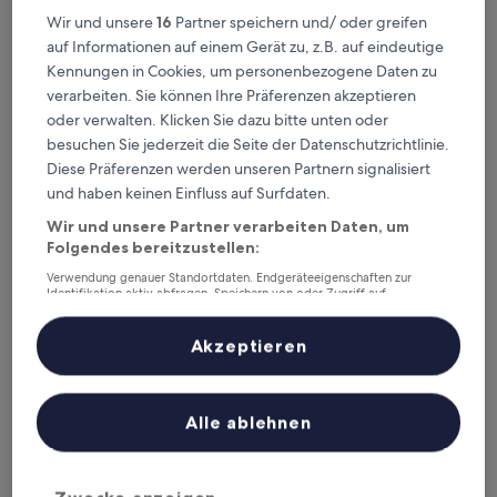
Heute
Morgen
Wir und unsere
16
Partner speichern und/ oder greifen
6. Aug. - 7. Aug.
7. Aug. - 8. Aug.
auf Informationen auf einem Gerät zu, z.B. auf eindeutige
Kennungen in Cookies, um personenbezogene Daten zu
Dieses Wochenende
Nächstes Wochenende
verarbeiten. Sie können Ihre Präferenzen akzeptieren
7. Aug. - 9. Aug.
14. Aug. - 16. Aug.
oder verwalten. Klicken Sie dazu bitte unten oder
Entre Arroux - Loire et
besuchen Sie jederzeit die Seite der Datenschutzrichtlinie.
Diese Präferenzen werden unseren Partnern signalisiert
Somme – wo
und haben keinen Einfluss auf Surfdaten.
übernachten?
Wir und unsere Partner verarbeiten Daten, um
Folgendes bereitzustellen:
Top-Hotels in Bourbon-Lancy
Verwendung genauer Standortdaten. Endgeräteeigenschaften zur
Identifikation aktiv abfragen. Speichern von oder Zugriff auf
Informationen auf einem Endgerät. Personalisierte Werbung und
ibis Styles Bourbon Lancy
Le Pont de 
Inhalte, Messung von Werbeleistung und der Performance von Inhalten,
Zielgruppenforschung sowie Entwicklung und Verbesserung von
Akzeptieren
Angeboten.
Liste der Partner (Lieferanten)
Alle ablehnen