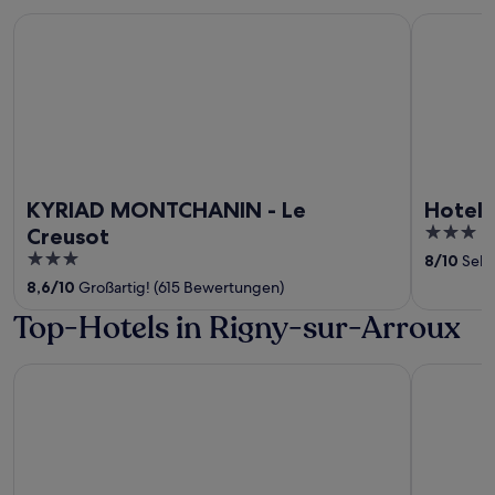
KYRIAD MONTCHANIN - Le Creusot
Hotel Cam
KYRIAD MONTCHANIN - Le
Hotel 
3
Creusot
out
3
8
/
10
Sehr
of
out
8,6
/
10
Großartig! (615 Bewertungen)
5
of
Top-Hotels in Rigny-sur-Arroux
5
KYRIAD MONTCHANIN - Le Creusot
B&B HOTEL