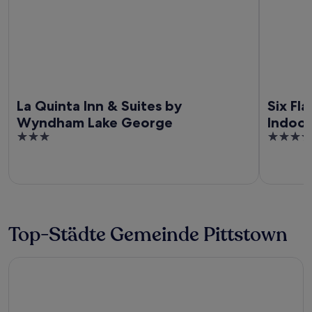
La Quinta Inn & Suites by
Six Fl
Wyndham Lake George
Indoo
3
3.5
out
out
of
of
5
5
Top-Städte Gemeinde Pittstown
Hoosick Falls