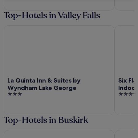
5
of
5
Top-Hotels in Valley Falls
La Quinta Inn & Suites by Wyndham Lake George
Six Flags 
La Quinta Inn & Suites by
Six Fl
Wyndham Lake George
Indoo
3
3.5
out
out
of
of
5
5
Top-Hotels in Buskirk
La Quinta Inn & Suites by Wyndham Lake George
Six Flags 