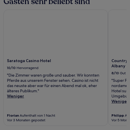
Gästen sehr beliebt sind
Saratoga Casino Hotel
Country I
Saratoga Casino Hotel
Country 
Albany N
10/10
Hervorragend
8/10
Gut
"Die Zimmer waren große und sauber. Wir konnten
Pferde aus unserem Fenster sehen. Casino ist nicht
"Super Pre
das neuste aber war für einen Abend mal ok, eher
nordameri
älteres Publikum."
Hotel supe
Weniger
Umgebung 
Weniger
Florian
Aufenthalt von 1 Nacht
Philipp
Auf
Vor 3 Monaten gepostet
Vor 5 Mona