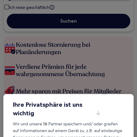
Ich reise geschäftlich
Suchen
Kostenlose Stornierung bei
Planänderungen
Verdiene Prämien für jede
wahrgenommene Übernachtung
Mehr sparen mit Preisen für Mitglieder
Ihre Privatsphäre ist uns
wichtig
Überprüfe die Preise für diese Daten
Wir und unsere
16
Partner speichern und/ oder greifen
Heute
Morgen
auf Informationen auf einem Gerät zu, z.B. auf eindeutige
6. Aug. - 7. Aug.
7. Aug. - 8. Aug.