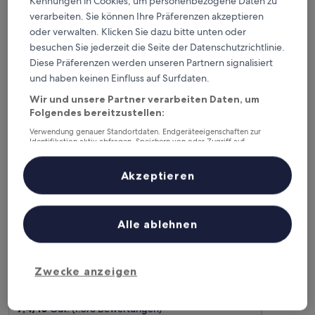
Kennungen in Cookies, um personenbezogene Daten zu
Dieses Wochenende
Nächstes Wochenende
verarbeiten. Sie können Ihre Präferenzen akzeptieren
7. Aug. - 9. Aug.
14. Aug. - 16. Aug.
oder verwalten. Klicken Sie dazu bitte unten oder
Gemeinde Pittstown – wo
besuchen Sie jederzeit die Seite der Datenschutzrichtlinie.
Diese Präferenzen werden unseren Partnern signalisiert
übernachten?
und haben keinen Einfluss auf Surfdaten.
Wir und unsere Partner verarbeiten Daten, um
Top-Hotels in Melrose
Folgendes bereitzustellen:
Verwendung genauer Standortdaten. Endgeräteeigenschaften zur
Baymont by Wyndham Queensbury / Lake George
Hyatt Plac
Identifikation aktiv abfragen. Speichern von oder Zugriff auf
Informationen auf einem Endgerät. Personalisierte Werbung und
Inhalte, Messung von Werbeleistung und der Performance von Inhalten,
Zielgruppenforschung sowie Entwicklung und Verbesserung von
Akzeptieren
Angeboten.
Liste der Partner (Lieferanten)
Alle ablehnen
Baymont by Wyndham
Hyatt 
Zwecke anzeigen
3
Queensbury / Lake George
out
2.5
9
/
10
Wund
of
out
7,4
/
10
Gut! (1.076 Bewertungen)