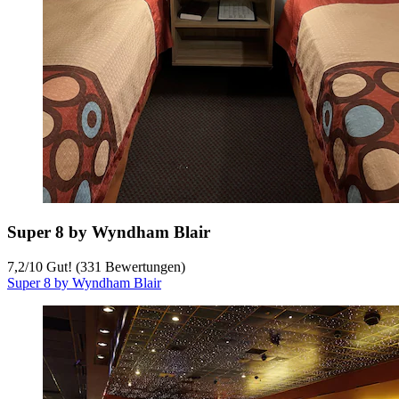
Super 8 by Wyndham Blair
7,2
/
10
Gut! (331 Bewertungen)
Super 8 by Wyndham Blair