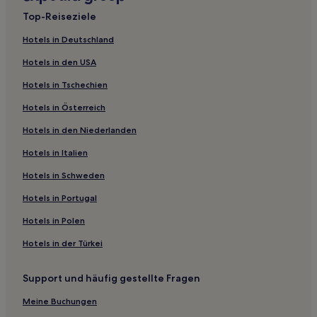
Belville Hotels
Top-Reiseziele
Weitere beliebte Attraktionen in Brunswick County
Hotels mit Pool in Holden Beach
Ocean Isle Beach
Hotels in Deutschland
Hotels mit Küchenzeile in Holden Beach
Strände auf Brunswick Island
Hotels in den USA
Haustierfreundliche in Holden Beach
Cape Fear River
Hotels in Tschechien
Cottages in Holden Beach
Old Brunswick County Jail Museum
Hotels in Österreich
Ferienwohnungen in Holden Beach
North Carolina Maritime Museum at Southport
Hotels in den Niederlanden
Günstige in Holden Beach
Hotels in Italien
Luxus in Holden Beach
2-Sterne-Hotels in Holden Beach
Hotels in Schweden
3-Sterne-Hotels in Holden Beach
Hotels in Portugal
4-Sterne-Hotels in Holden Beach
Hotels in Polen
Strand in Holden Beach
Hotels in der Türkei
Familien in Holden Beach
Support und häufig gestellte Fragen
Golf in Holden Beach
Meine Buchungen
Holden Beach Hotels