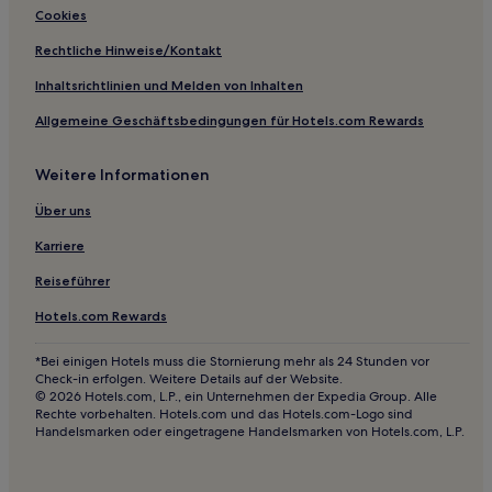
3-Sterne-Hotels in Bald Head Island
Cookies
Bald Head Island Hotels
Rechtliche Hinweise/Kontakt
Hotels mit Pool in Sunset Beach
Inhaltsrichtlinien und Melden von Inhalten
Hotels mit Küchenzeile in Sunset Beach
Allgemeine Geschäftsbedingungen für Hotels.com Rewards
Cottages in Sunset Beach
Weitere Informationen
Ferienwohnungen in Sunset Beach
3-Sterne-Hotels in Sunset Beach
Über uns
4-Sterne-Hotels in Sunset Beach
Karriere
Sunset Beach Hotels
Reiseführer
Bolivien Hotels
Hotels.com Rewards
Hotels mit Pool in Supply
*Bei einigen Hotels muss die Stornierung mehr als 24 Stunden vor
Hotels mit Parkplatz in Supply
Check-in erfolgen. Weitere Details auf der Website.
© 2026 Hotels.com, L.P., ein Unternehmen der Expedia Group. Alle
Haustierfreundliche in Supply
Rechte vorbehalten. Hotels.com und das Hotels.com-Logo sind
Handelsmarken oder eingetragene Handelsmarken von Hotels.com, L.P.
Cottages in Supply
Ferienwohnungen in Supply