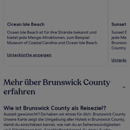
Ocean Isle Beach
Sunset 
Ocean Isle Beach ist für ihre Strände bekannt und
Sunset Bea
bietet jede Menge Attraktionen, zum Beispiel
jede Meng
Museum of Coastal Carolina und Ocean Isle Beach.
Brunswick
Country C
Unterkünfte anzeigen
Unterkün
Mehr über Brunswick County
erfahren
Wie ist Brunswick County als Reiseziel?
Auszeit gewünscht? Da haben wir etwas für dich: Brunswick County.
Unsere Karte zeigt die Umgebung aller Hotels in Brunswick County,
damit du einschätzen kannst, wie nah du an Sehenswürdigkeiten
und Attraktionen bist. Anschließend kannst du deine Suche