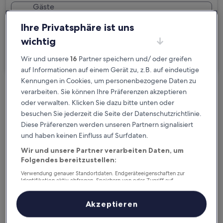
Gäste
2 Reisende, 1 Zimmer
Ihre Privatsphäre ist uns
Ich reise geschäftlich
wichtig
Suchen
Wir und unsere
16
Partner speichern und/ oder greifen
auf Informationen auf einem Gerät zu, z.B. auf eindeutige
Kennungen in Cookies, um personenbezogene Daten zu
verarbeiten. Sie können Ihre Präferenzen akzeptieren
Kostenlose Stornierung bei
oder verwalten. Klicken Sie dazu bitte unten oder
Planänderungen
besuchen Sie jederzeit die Seite der Datenschutzrichtlinie.
Diese Präferenzen werden unseren Partnern signalisiert
Verdiene Prämien für jede
und haben keinen Einfluss auf Surfdaten.
wahrgenommene Übernachtung
Wir und unsere Partner verarbeiten Daten, um
Folgendes bereitzustellen:
Mehr sparen mit Preisen für Mitglieder
Verwendung genauer Standortdaten. Endgeräteeigenschaften zur
Identifikation aktiv abfragen. Speichern von oder Zugriff auf
Informationen auf einem Endgerät. Personalisierte Werbung und
Inhalte, Messung von Werbeleistung und der Performance von Inhalten,
Zielgruppenforschung sowie Entwicklung und Verbesserung von
Akzeptieren
Angeboten.
Überprüfe die Preise für diese Daten
Liste der Partner (Lieferanten)