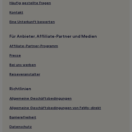
Northwest Hotels
Häufig gestellte Fragen
Carolina Shores Hotels
Kontakt
Fort Caswell Hotels
Eine Unterkunft bewerten
Shallotte Hotels
Für Anbieter, Affliliate-Partner und Medien
Leland Hotels
Affiliate-Partner-Programm
Hotels mit Pool in Calabash
Presse
Hotels mit Parkplatz in Calabash
Hotels mit Küchenzeile in Calabash
Bei uns werben
Villen in Calabash
Reiseveranstalter
Ferienwohnungen in Calabash
Richtlinien
Günstige in Calabash
Allgemeine Geschäftsbedingungen
2-Sterne-Hotels in Calabash
Allgemeine Geschäftsbedingungen von FeWo-direkt
3-Sterne-Hotels in Calabash
Barrierefreiheit
Golf in Calabash
Calabash Hotels
Datenschutz