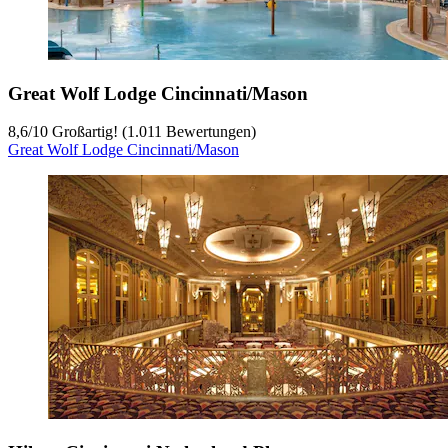
Great Wolf Lodge Cincinnati/Mason
8,6
/
10
Großartig! (1.011 Bewertungen)
Great Wolf Lodge Cincinnati/Mason