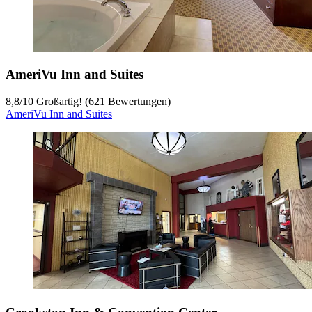
AmeriVu Inn and Suites
8,8
/
10
Großartig! (621 Bewertungen)
AmeriVu Inn and Suites