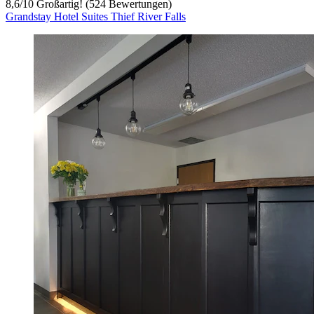
8,6
/
10
Großartig! (524 Bewertungen)
Grandstay Hotel Suites Thief River Falls