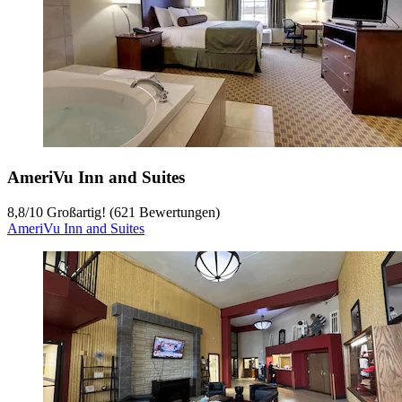
AmeriVu Inn and Suites
8,8
/
10
Großartig! (621 Bewertungen)
AmeriVu Inn and Suites