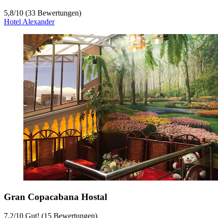
5,8
/
10
(33 Bewertungen)
Hotel Alexander
Gran Copacabana Hostal
7,2
/
10
Gut! (15 Bewertungen)