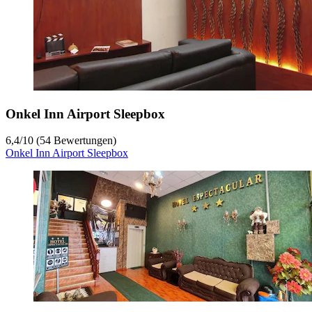
Onkel Inn Airport Sleepbox
6,4
/
10
(54 Bewertungen)
Onkel Inn Airport Sleepbox