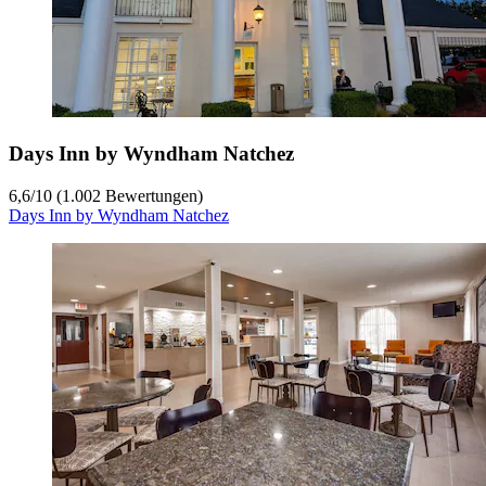
Days Inn by Wyndham Natchez
6,6
/
10
(1.002 Bewertungen)
Days Inn by Wyndham Natchez