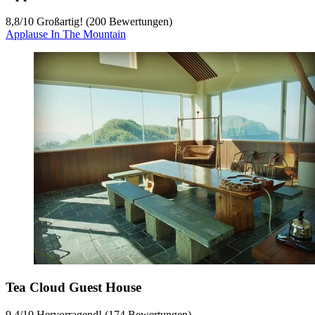
8,8
/
10
Großartig! (200 Bewertungen)
Applause In The Mountain
Tea Cloud Guest House
9,4
/
10
Hervorragend! (174 Bewertungen)