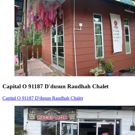
Capital O 91187 D'dusun Raudhah Chalet
Capital O 91187 D'dusun Raudhah Chalet