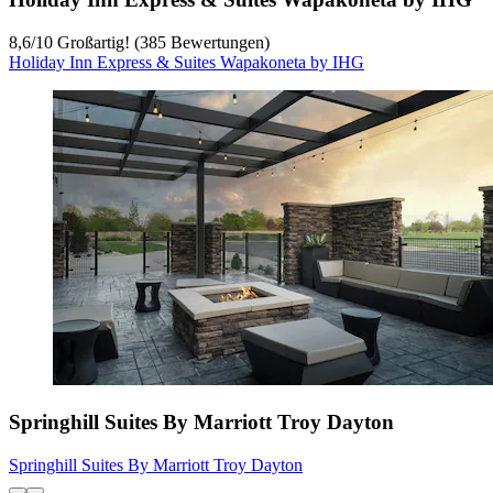
8,6
/
10
Großartig! (385 Bewertungen)
Holiday Inn Express & Suites Wapakoneta by IHG
Springhill Suites By Marriott Troy Dayton
Springhill Suites By Marriott Troy Dayton