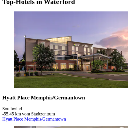
Top-Hotels in Waterford
Hyatt Place Memphis/Germantown
Southwind
‐
55,45 km vom Stadtzentrum
Hyatt Place Memphis/Germantown