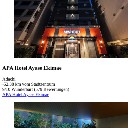
APA Hotel Ayase Ekimae
Adachi
‐
52,38 km vom Stadtzentrum
9
/
10
Wunderbar! (579 Bewertungen)
APA Hotel Ayase Ekimae