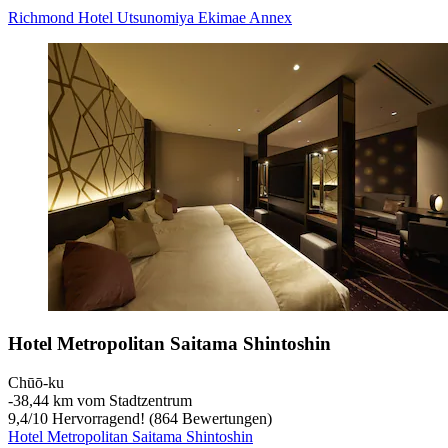
Richmond Hotel Utsunomiya Ekimae Annex
Hotel Metropolitan Saitama Shintoshin
Chūō-ku
‐
38,44 km vom Stadtzentrum
9,4
/
10
Hervorragend! (864 Bewertungen)
Hotel Metropolitan Saitama Shintoshin