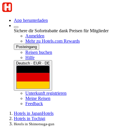
App herunterladen
Sichere dir Sofortrabatte dank Preisen für Mitglieder
Anmelden
Mehr zu Hotels.com Rewards
Posteingang
Reisen buchen
Hilfe
Deutsch · EUR · DE
Unterkunft registrieren
Meine Reisen
Feedback
Hotels in Japan
Hotels
Hotels in Tochigi
Hotels in Shimotsuga-gun