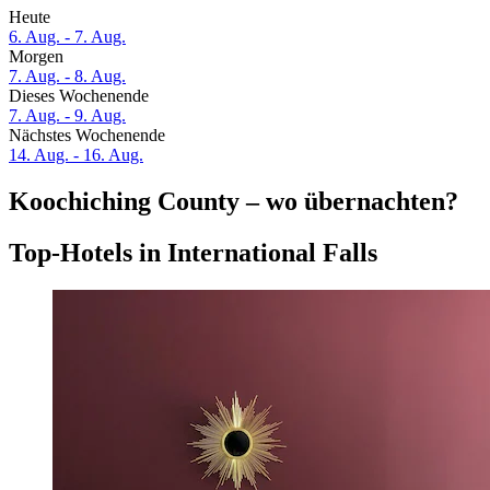
Heute
6. Aug. - 7. Aug.
Morgen
7. Aug. - 8. Aug.
Dieses Wochenende
7. Aug. - 9. Aug.
Nächstes Wochenende
14. Aug. - 16. Aug.
Koochiching County – wo übernachten?
Top-Hotels in International Falls