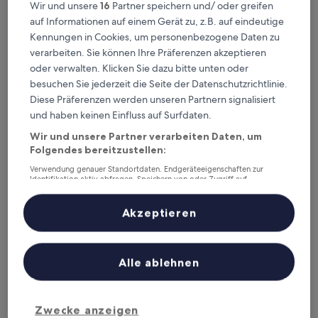
Wir und unsere
16
Partner speichern und/ oder greifen
Dieses Wochenende
Nächstes Wochenende
auf Informationen auf einem Gerät zu, z.B. auf eindeutige
7. Aug. - 9. Aug.
14. Aug. - 16. Aug.
Kennungen in Cookies, um personenbezogene Daten zu
Granite County – wo
verarbeiten. Sie können Ihre Präferenzen akzeptieren
oder verwalten. Klicken Sie dazu bitte unten oder
übernachten?
besuchen Sie jederzeit die Seite der Datenschutzrichtlinie.
Diese Präferenzen werden unseren Partnern signalisiert
Top-Hotels in Anaconda
und haben keinen Einfluss auf Surfdaten.
Wir und unsere Partner verarbeiten Daten, um
Fairmont Hot Springs Resort
The Forge 
Folgendes bereitzustellen:
Verwendung genauer Standortdaten. Endgeräteeigenschaften zur
Identifikation aktiv abfragen. Speichern von oder Zugriff auf
Informationen auf einem Endgerät. Personalisierte Werbung und
Inhalte, Messung von Werbeleistung und der Performance von Inhalten,
Zielgruppenforschung sowie Entwicklung und Verbesserung von
Akzeptieren
Angeboten.
Liste der Partner (Lieferanten)
Fairmont Hot Springs Resort
The Fo
Alle ablehnen
3.5
Collec
out
2.5
8,2
/
10
Sehr gut! (1.007 Bewertungen)
of
out
Zwecke anzeigen
9,6
/
10
Her