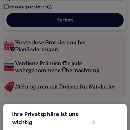
Ich reise geschäftlich
Suchen
Kostenlose Stornierung bei
Planänderungen
Verdiene Prämien für jede
wahrgenommene Übernachtung
Mehr sparen mit Preisen für Mitglieder
Überprüfe die Preise für diese Daten
Ihre Privatsphäre ist uns
Heute
Morgen
wichtig
6. Aug. - 7. Aug.
7. Aug. - 8. Aug.