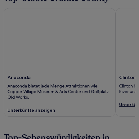
Anaconda
Clinton
Anaconda
Clinton
Anaconda bietet jede Menge Attraktionen wie
Clinton bi
Copper Village Museum & Arts Center und Golfplatz
River und 
Old Works.
Unterkün
Unterkünfte anzeigen
Top-Sehenswürdigkeiten in