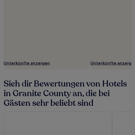
Unterkünfte anzeigen
Unterkünfte anzeige
Sieh dir Bewertungen von Hotels
in Granite County an, die bei
Gästen sehr beliebt sind
Bitterroot River Inn & Conference Center
Boulder C