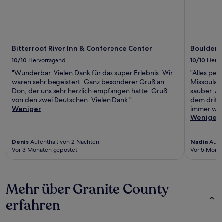
Bitterroot River Inn & Conference Center
Boulder 
10/10
Hervorragend
10/10
Herv
"Wunderbar. Vielen Dank für das super Erlebnis. Wir
"Alles per
waren sehr begeistert. Ganz besonderer Gruß an
Missoula u
Don, der uns sehr herzlich empfangen hatte. Gruß
sauber. Al
von den zwei Deutschen. Vielen Dank "
dem dritt
Weniger
immer wie
Weniger
Denis
Aufenthalt von 2 Nächten
Nadia
Aufen
Vor 3 Monaten gepostet
Vor 5 Mona
Mehr über Granite County
erfahren