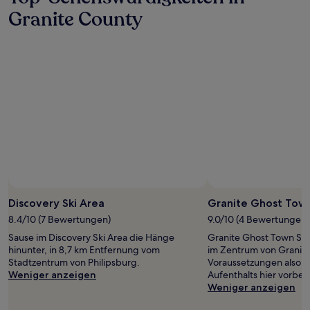
Granite County
Foto von Athena Lonsdale
Öffentliches
Foto
Discovery Ski Area
Granite Ghost Town
von
8.4/10 (7 Bewertungen)
9.0/10 (4 Bewertungen)
Athena
Sause im Discovery Ski Area die Hänge
Granite Ghost Town Stat
Lonsdale
hinunter, in 8,7 km Entfernung vom
im Zentrum von Granite
Stadtzentrum von Philipsburg.
Voraussetzungen also,
Weniger anzeigen
Aufenthalts hier vorbei
Weniger anzeigen