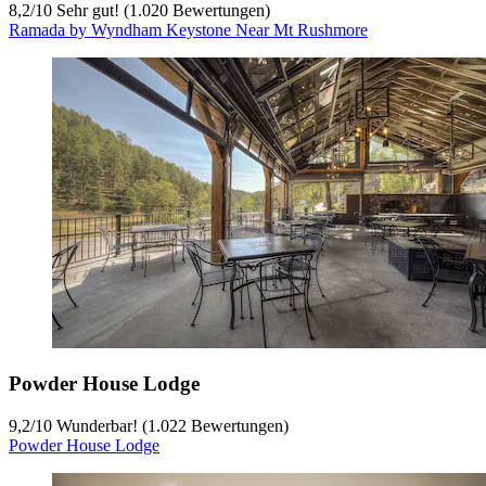
8,2
/
10
Sehr gut! (1.020 Bewertungen)
Ramada by Wyndham Keystone Near Mt Rushmore
Powder House Lodge
9,2
/
10
Wunderbar! (1.022 Bewertungen)
Powder House Lodge