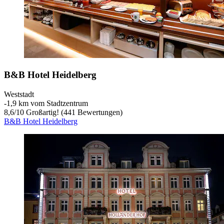
B&B Hotel Heidelberg
Weststadt
‐
1,9 km vom Stadtzentrum
8,6
/
10
Großartig! (441 Bewertungen)
B&B Hotel Heidelberg