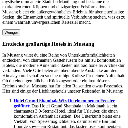
mystische ummauerte Stadt Lo Manthang und bestaune die
markanten roten Klippen und einzigartigen Felsformationen.
Mustang bietet ein außergewöhnliches Erlebnis für abenteuerlustige
Seelen, die Einsamkeit und spirituelle Verbindung suchen, was es zu
einem wahrhaft unvergesslichen Reiseziel macht.
Weniger
Entdecke großartige Hotels in Mustang
In Mustang wirst du eine Reihe von Unterkunftsmöglichkeiten
entdecken, von charmanten Gästehäusern bis hin zu komfortablen
Hotels, die moderne Annehmlichkeiten mit traditioneller Architektur
verbinden. Viele Orte bieten atemberaubende Ausblicke auf den
Himalaya und schaffen so eine ruhige Kulisse für deinen Aufenthalt.
Ob du einen gemütlichen Rückzugsort oder ein luxuriöseres
Erlebnis suchst, Mustang hat für jeden Reisenden etwas Passendes.
Hier sind einige der Lieblingshotels unserer Reisenden in Mustang:
Hotel Grand Shambala
Wird in einem neuen Fenster
geöffnet
: Das Hotel Grand Shambala in Muktinath ist ein
charmantes 3,0-Sterne-Hotel, ideal für Urlauber, die einen
komfortablen Aufenthalt suchen. Die Unterkunft bietet eine
Vielzahl von Speisemöglichkeiten, darunter eine Bar und
Lounge sowie ein Restaurant, das kostenloses kontinentales