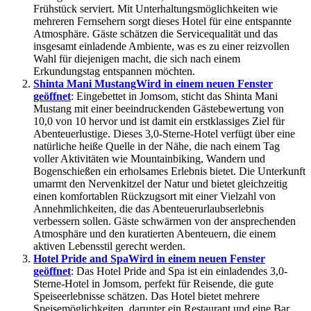
Frühstück serviert. Mit Unterhaltungsmöglichkeiten wie
mehreren Fernsehern sorgt dieses Hotel für eine entspannte
Atmosphäre. Gäste schätzen die Servicequalität und das
insgesamt einladende Ambiente, was es zu einer reizvollen
Wahl für diejenigen macht, die sich nach einem
Erkundungstag entspannen möchten.
Shinta Mani Mustang
Wird in einem neuen Fenster
geöffnet
: Eingebettet in Jomsom, sticht das Shinta Mani
Mustang mit einer beeindruckenden Gästebewertung von
10,0 von 10 hervor und ist damit ein erstklassiges Ziel für
Abenteuerlustige. Dieses 3,0-Sterne-Hotel verfügt über eine
natürliche heiße Quelle in der Nähe, die nach einem Tag
voller Aktivitäten wie Mountainbiking, Wandern und
Bogenschießen ein erholsames Erlebnis bietet. Die Unterkunft
umarmt den Nervenkitzel der Natur und bietet gleichzeitig
einen komfortablen Rückzugsort mit einer Vielzahl von
Annehmlichkeiten, die das Abenteuerurlaubserlebnis
verbessern sollen. Gäste schwärmen von der ansprechenden
Atmosphäre und den kuratierten Abenteuern, die einem
aktiven Lebensstil gerecht werden.
Hotel Pride and Spa
Wird in einem neuen Fenster
geöffnet
: Das Hotel Pride and Spa ist ein einladendes 3,0-
Sterne-Hotel in Jomsom, perfekt für Reisende, die gute
Speiseerlebnisse schätzen. Das Hotel bietet mehrere
Speisemöglichkeiten, darunter ein Restaurant und eine Bar,