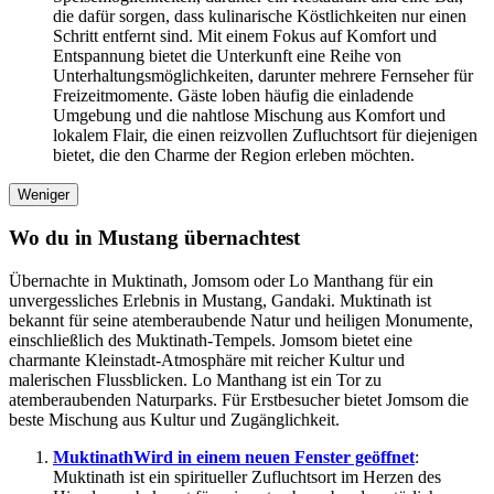
die dafür sorgen, dass kulinarische Köstlichkeiten nur einen
Schritt entfernt sind. Mit einem Fokus auf Komfort und
Entspannung bietet die Unterkunft eine Reihe von
Unterhaltungsmöglichkeiten, darunter mehrere Fernseher für
Freizeitmomente. Gäste loben häufig die einladende
Umgebung und die nahtlose Mischung aus Komfort und
lokalem Flair, die einen reizvollen Zufluchtsort für diejenigen
bietet, die den Charme der Region erleben möchten.
Weniger
Wo du in Mustang übernachtest
Übernachte in Muktinath, Jomsom oder Lo Manthang für ein
unvergessliches Erlebnis in Mustang, Gandaki. Muktinath ist
bekannt für seine atemberaubende Natur und heiligen Monumente,
einschließlich des Muktinath-Tempels. Jomsom bietet eine
charmante Kleinstadt-Atmosphäre mit reicher Kultur und
malerischen Flussblicken. Lo Manthang ist ein Tor zu
atemberaubenden Naturparks. Für Erstbesucher bietet Jomsom die
beste Mischung aus Kultur und Zugänglichkeit.
Muktinath
Wird in einem neuen Fenster geöffnet
:
Muktinath ist ein spiritueller Zufluchtsort im Herzen des