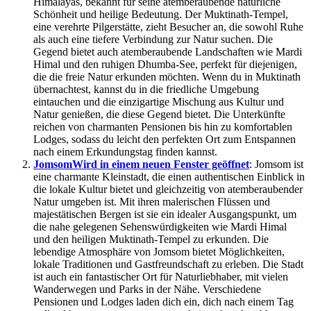
Himalayas, bekannt für seine atemberaubende natürliche
Schönheit und heilige Bedeutung. Der Muktinath-Tempel,
eine verehrte Pilgerstätte, zieht Besucher an, die sowohl Ruhe
als auch eine tiefere Verbindung zur Natur suchen. Die
Gegend bietet auch atemberaubende Landschaften wie Mardi
Himal und den ruhigen Dhumba-See, perfekt für diejenigen,
die die freie Natur erkunden möchten. Wenn du in Muktinath
übernachtest, kannst du in die friedliche Umgebung
eintauchen und die einzigartige Mischung aus Kultur und
Natur genießen, die diese Gegend bietet. Die Unterkünfte
reichen von charmanten Pensionen bis hin zu komfortablen
Lodges, sodass du leicht den perfekten Ort zum Entspannen
nach einem Erkundungstag finden kannst.
Jomsom
Wird in einem neuen Fenster geöffnet
: Jomsom ist
eine charmante Kleinstadt, die einen authentischen Einblick in
die lokale Kultur bietet und gleichzeitig von atemberaubender
Natur umgeben ist. Mit ihren malerischen Flüssen und
majestätischen Bergen ist sie ein idealer Ausgangspunkt, um
die nahe gelegenen Sehenswürdigkeiten wie Mardi Himal
und den heiligen Muktinath-Tempel zu erkunden. Die
lebendige Atmosphäre von Jomsom bietet Möglichkeiten,
lokale Traditionen und Gastfreundschaft zu erleben. Die Stadt
ist auch ein fantastischer Ort für Naturliebhaber, mit vielen
Wanderwegen und Parks in der Nähe. Verschiedene
Pensionen und Lodges laden dich ein, dich nach einem Tag