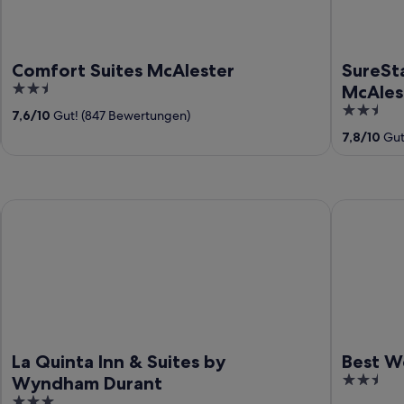
Comfort Suites McAlester
SureSt
2.5
McAles
out
2.5
7,6
/
10
Gut! (847 Bewertungen)
of
out
7,8
/
10
Gut
5
of
5
La Quinta Inn & Suites by Wyndham Durant
Best Weste
La Quinta Inn & Suites by
Best W
2.5
Wyndham Durant
out
3