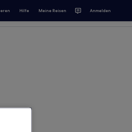
ieren
Hilfe
Meine Reisen
Anmelden