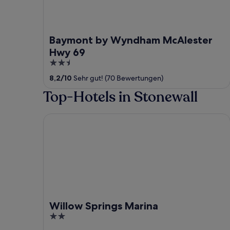
Baymont by Wyndham McAlester
Hwy 69
2.5
out
8,2
/
10
Sehr gut! (70 Bewertungen)
of
Top-Hotels in Stonewall
5
Willow Springs Marina
Willow Springs Marina
2
out