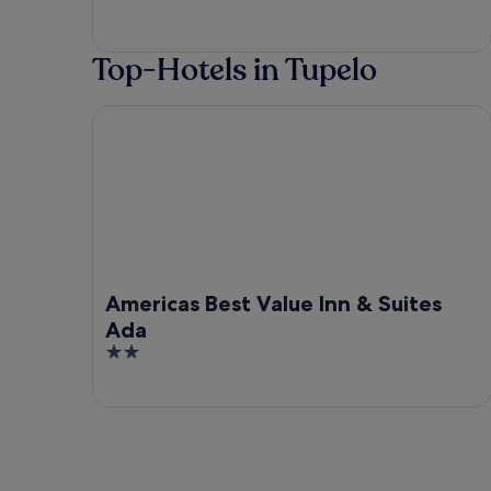
of
5
Top-Hotels in Tupelo
Americas Best Value Inn & Suites Ada
Americas Best Value Inn & Suites
Ada
2
out
of
5