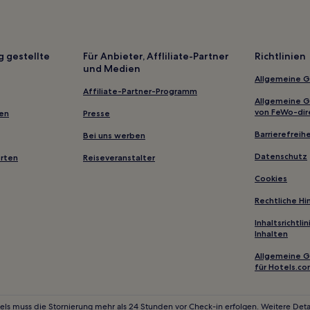
g gestellte
Für Anbieter, Affliliate-Partner
Richtlinien
und Medien
Allgemeine 
Affiliate-Partner-Programm
Allgemeine 
von FeWo-dir
gen
Presse
Barrierefreihe
Bei uns werben
Datenschutz
erten
Reiseveranstalter
Cookies
Rechtliche H
Inhaltsrichtl
Inhalten
Allgemeine 
für Hotels.c
els muss die Stornierung mehr als 24 Stunden vor Check-in erfolgen. Weitere Detai