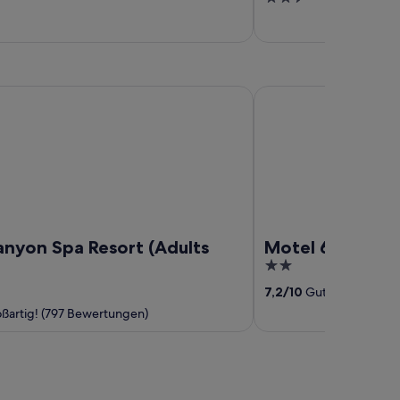
out
of
5
n Spa Resort (Adults Only)
Motel 6 Ada, OK
anyon Spa Resort (Adults
Motel 6 Ada, O
2
out
7,2
/
10
Gut! (379 Bewer
of
ßartig! (797 Bewertungen)
5