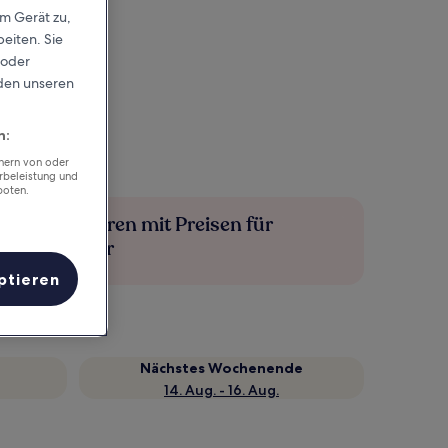
em Gerät zu,
eiten. Sie
 oder
rden unseren
n:
chern von oder
rbeleistung und
boten.
Mehr sparen mit Preisen für
Mitglieder
ptieren
Nächstes Wochenende
14. Aug. - 16. Aug.