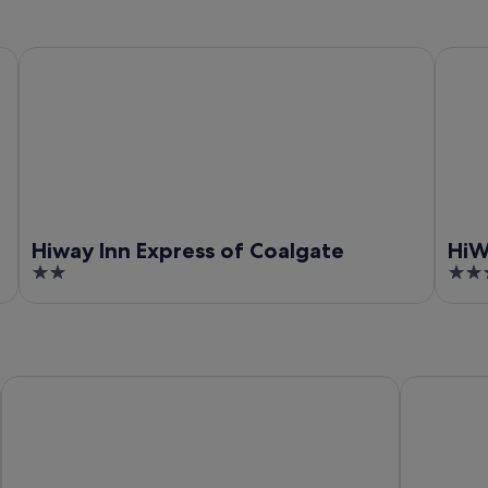
Hiway Inn Express of Coalgate
HiWay 
Hiway Inn Express of Coalgate
HiW
2
2.5
out
out
of
of
5
5
Comfort Suites McAlester
SureStay H