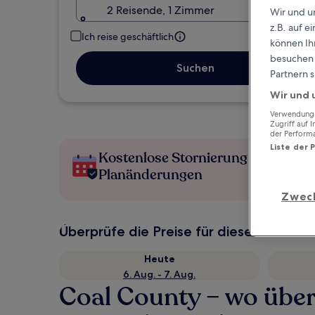
2 Reisende, 1 Zimmer
Wir und u
z.B. auf 
Ich reise geschäftlich
können Ihr
besuchen S
Suchen
Partnern s
Wir und 
Verwendung g
Zugriff auf 
der Perform
Liste der 
Kostenlose Stornierung bei
Planänderungen
Zwec
Überprüfe die Preise für diese Daten
Heute
6. Aug. - 7. Aug.
Coal County – wo übe