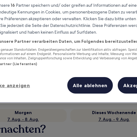
nsere
16
Partner speichern und/ oder greifen auf Informationen auf ein
eindeutige Kennungen in Cookies, um personenbezogene Daten zu verarb
e Präferenzen akzeptieren oder verwalten. Klicken Sie dazu bitte unten
ie jederzeit die Seite der Datenschutzrichtlinie. Diese Präferenzen we
ignalisiert und haben keinen Einfluss auf Surfdaten.
unsere Partner verarbeiten Daten, um Folgendes bereitzustelle
enauer Standortdaten. Endgeräteeigenschaften zur Identifikation aktiv abfragen. Spei
Informationen auf einem Endgerät. Personalisierte Werbung und Inhalte, Messung von We
ance von Inhalten, Zielgruppenforschung sowie Entwicklung und Verbesserung von Ange
Partner (Lieferanten)
Verdiene Prämien für jede
wahrgenommene Übernachtung
ke anzeigen
Alle ablehnen
Akze
Morgen
Dieses Wochenende
7. Aug. - 8. Aug.
7. Aug. - 9. Aug.
rnachten?