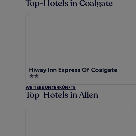
Top-Hotels in Coalgate
Hiway Inn Express Of Coalgate
Hiway Inn Express Of Coalgate
2
out
WEITERE UNTERKÜNFTE
of
Top-Hotels in Allen
5
Baymont by Wyndham McAlester Hwy 69