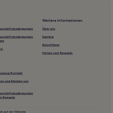
Weitere Informationen
Geschäftsbedingungen
Über uns
Geschäftsbedingungen
Karriere
ekt
Reiseführer
it
Hotels.com Rewards
inweise/Kontakt
inien und Melden von
Geschäftsbedingungen
om Rewards
ls auf der Website.