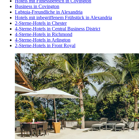
Hotels mit Fitnessbereich in Covington
Business in Covington
Lgbtqia-Freundliche in Alexandria
Hotels mit inbegriffenem Frühstück in Alexandria
2-Sterne-Hotels in Chester
4-Sterne-Hotels in Central Business District
4-Sterne-Hotels in Richmond
4-Sterne-Hotels in Arlington
2-Sterne-Hotels in Front Royal