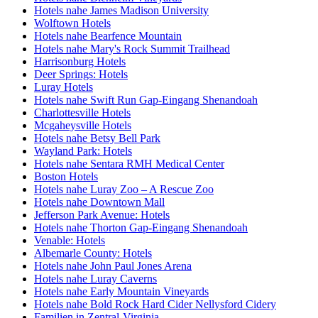
Hotels nahe James Madison University
Wolftown Hotels
Hotels nahe Bearfence Mountain
Hotels nahe Mary's Rock Summit Trailhead
Harrisonburg Hotels
Deer Springs: Hotels
Luray Hotels
Hotels nahe Swift Run Gap-Eingang Shenandoah
Charlottesville Hotels
Mcgaheysville Hotels
Hotels nahe Betsy Bell Park
Wayland Park: Hotels
Hotels nahe Sentara RMH Medical Center
Boston Hotels
Hotels nahe Luray Zoo – A Rescue Zoo
Hotels nahe Downtown Mall
Jefferson Park Avenue: Hotels
Hotels nahe Thorton Gap-Eingang Shenandoah
Venable: Hotels
Albemarle County: Hotels
Hotels nahe John Paul Jones Arena
Hotels nahe Luray Caverns
Hotels nahe Early Mountain Vineyards
Hotels nahe Bold Rock Hard Cider Nellysford Cidery
Familien in Zentral-Virginia