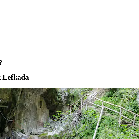
?
k Lefkada