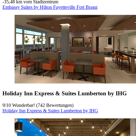
‐
35,48 km vom Stadtzentrum
Embassy Suites by Hilton Fayetteville Fort Bragg
Holiday Inn Express & Suites Lumberton by IHG
9
/
10
Wunderbar! (742 Bewertungen)
Holiday Inn Express & Suites Lumberton by IHG