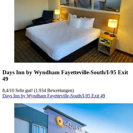
Days Inn by Wyndham Fayetteville-South/I-95 Exit
49
8,4
/
10
Sehr gut! (1.934 Bewertungen)
Days Inn by Wyndham Fayetteville-South/I-95 Exit 49