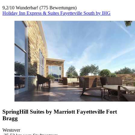
9,2
/
10
Wunderbar! (775 Bewertungen)
Holiday Inn Express & Suites Fayetteville South by IHG
SpringHill Suites by Marriott Fayetteville Fort
Bragg
Westover