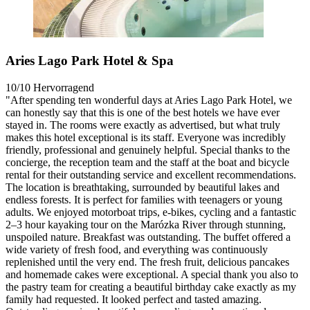
Aries Lago Park Hotel & Spa
10/10
Hervorragend
"After spending ten wonderful days at Aries Lago Park Hotel, we
can honestly say that this is one of the best hotels we have ever
stayed in. The rooms were exactly as advertised, but what truly
makes this hotel exceptional is its staff. Everyone was incredibly
friendly, professional and genuinely helpful. Special thanks to the
concierge, the reception team and the staff at the boat and bicycle
rental for their outstanding service and excellent recommendations.
The location is breathtaking, surrounded by beautiful lakes and
endless forests. It is perfect for families with teenagers or young
adults. We enjoyed motorboat trips, e-bikes, cycling and a fantastic
2–3 hour kayaking tour on the Marózka River through stunning,
unspoiled nature. Breakfast was outstanding. The buffet offered a
wide variety of fresh food, and everything was continuously
replenished until the very end. The fresh fruit, delicious pancakes
and homemade cakes were exceptional. A special thank you also to
the pastry team for creating a beautiful birthday cake exactly as my
family had requested. It looked perfect and tasted amazing.