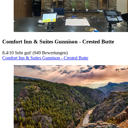
Comfort Inn & Suites Gunnison - Crested Butte
8,4
/
10
Sehr gut! (949 Bewertungen)
Comfort Inn & Suites Gunnison - Crested Butte