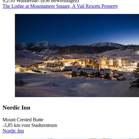
9,2
/
10
Wunderbar! (856 Bewertungen)
The Lodge at Mountaineer Square, A Vail Resorts Property
Nordic Inn
Mount Crested Butte
‐
3,85 km vom Stadtzentrum
Nordic Inn