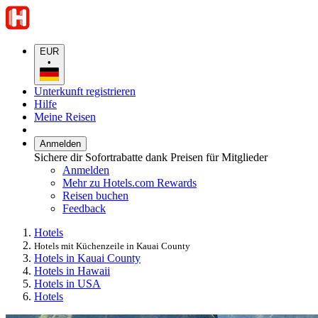
EUR
•
Unterkunft registrieren
Hilfe
Meine Reisen
Anmelden
Sichere dir Sofortrabatte dank Preisen für Mitglieder
Anmelden
Mehr zu Hotels.com Rewards
Reisen buchen
Feedback
Hotels
Hotels mit Küchenzeile in Kauai County
Hotels in Kauai County
Hotels in Hawaii
Hotels in USA
Hotels