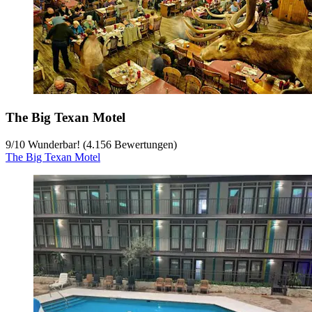
The Big Texan Motel
9
/
10
Wunderbar! (4.156 Bewertungen)
The Big Texan Motel