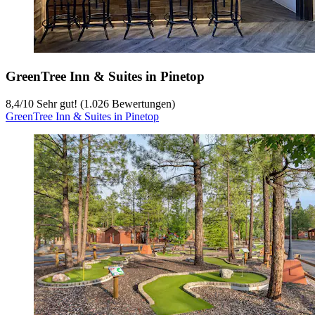
GreenTree Inn & Suites in Pinetop
8,4
/
10
Sehr gut! (1.026 Bewertungen)
GreenTree Inn & Suites in Pinetop