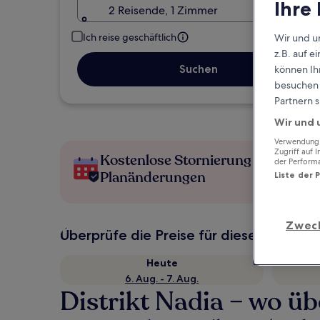
Ihre
2 Reisende, 1 Zimmer
Ich reise geschäftlich
Wir und u
z.B. auf 
Suchen
können Ihr
besuchen S
Partnern s
Wir und 
Verwendung g
Zugriff auf 
Kostenlose Stornierung bei
der Perform
Planänderungen
Liste der 
Zwec
Überprüfe die Preise für diese Daten
Heute
6. Aug. - 7. Aug.
Distrikt Nadia – wo ü