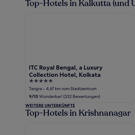
Top-Hotels in Kalkutta (und
ITC Royal Bengal, a Luxury Collection Hotel, Kolka
ITC Royal Bengal, a Luxury
Collection Hotel, Kolkata
5
out
Tangra
‐
4,67 km vom Stadtzentrum
of
9
/
10
Wunderbar! (332 Bewertungen)
5
WEITERE UNTERKÜNFTE
Top-Hotels in Krishnanagar
Hotel Sonar Bangla Mayapur