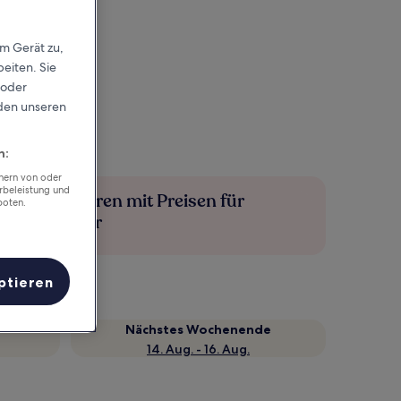
em Gerät zu,
eiten. Sie
 oder
rden unseren
n:
chern von oder
rbeleistung und
Mehr sparen mit Preisen für
boten.
Mitglieder
ptieren
Nächstes Wochenende
14. Aug. - 16. Aug.