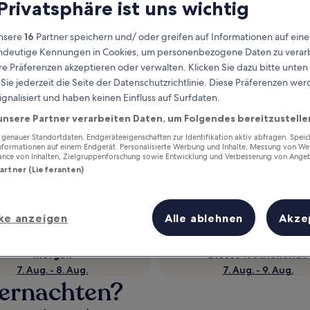
 Privatsphäre ist uns wichtig
nsere
16
Partner speichern und/ oder greifen auf Informationen auf ein
eindeutige Kennungen in Cookies, um personenbezogene Daten zu verarb
e Präferenzen akzeptieren oder verwalten. Klicken Sie dazu bitte unten
ie jederzeit die Seite der Datenschutzrichtlinie. Diese Präferenzen we
ignalisiert und haben keinen Einfluss auf Surfdaten.
unsere Partner verarbeiten Daten, um Folgendes bereitzustelle
enauer Standortdaten. Endgeräteeigenschaften zur Identifikation aktiv abfragen. Spei
Informationen auf einem Endgerät. Personalisierte Werbung und Inhalte, Messung von We
Verdiene Prämien für jede
ance von Inhalten, Zielgruppenforschung sowie Entwicklung und Verbesserung von Ange
wahrgenommene Übernachtung
Partner (Lieferanten)
ke anzeigen
Alle ablehnen
Akze
Morgen
Dieses Wochenende
7. Aug. - 8. Aug.
7. Aug. - 9. Aug.
bernachten?