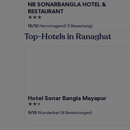
NB SONARBANGLA HOTEL &
RESTAURANT
3
out
10
/
10
Hervorragend! (1 Bewertung)
of
Top-Hotels in Ranaghat
5
Hotel Sonar Bangla Mayapur
Hotel Sonar Bangla Mayapur
2.5
out
9
/
10
Wunderbar! (4 Bewertungen)
of
5