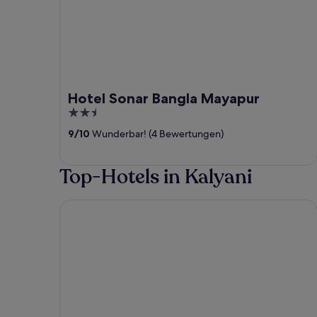
Hotel Sonar Bangla Mayapur
2.5
out
9
/
10
Wunderbar! (4 Bewertungen)
of
5
Top-Hotels in Kalyani
NB SONARBANGLA HOTEL & RESTAURANT