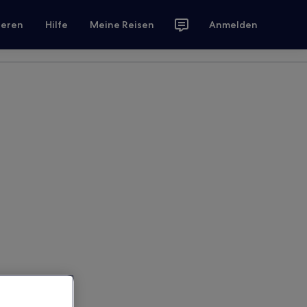
ieren
Hilfe
Meine Reisen
Anmelden