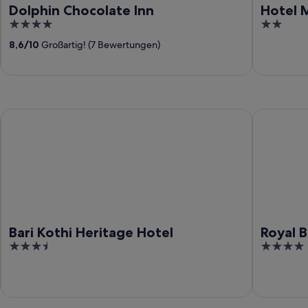
Dolphin Chocolate Inn
Hotel 
4
2
out
out
8,6
/
10
Großartig! (7 Bewertungen)
of
of
5
5
Bari Kothi Heritage Hotel
Royal Bish
Bari Kothi Heritage Hotel
Royal B
3.5
4
out
out
of
of
5
5