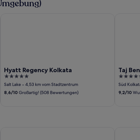
 Umgebung)
ta
Hyatt Regency Kolkata
Taj Bengal
Hyatt Regency Kolkata
Taj Ben
5
5
out
out
Salt Lake
‐
4,53 km vom Stadtzentrum
Süd Kolkat
of
of
8,6
/
10
Großartig! (508 Bewertungen)
9,2
/
10
Wun
5
5
Golden Vista Resort - 10 Minute From Mayapur Temple
Hotel Kris