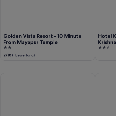
Golden Vista Resort - 10 Minute
Hotel 
From Mayapur Temple
Krishn
2
2.5
out
out
2
/
10
(1 Bewertung)
of
of
5
5
Dolphin Chocolate Inn
Hotel Maha