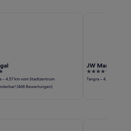
JW Marriott Hotel Kol
gal
JW Marriott Hot
5
out
a
‐
4,57 km vom Stadtzentrum
Tangra
‐
4,66 km vom S
of
derbar! (468 Bewertungen)
5
hna Regency Krishnanagar
Sri Mayapur Chandrod