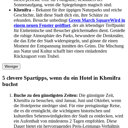
Sonnenaufgang, wenn die Spiegelungen magisch sind.
Khenifra
– Bekannt für ihre üppigen Naturparks und reiche
Geschichte, lädt diese Stadt dich ein, ihre Schätze zu
erkunden. Besuche unbedingt
Green March Square
Wird in
einem neuen Fenster geöffnet
, der als lebendiger Treffpunkt
für Einheimische und Besucher gleichermaßen dient. Genieße
die ruhige Atmosphäre des Parks, bewundere die Denkmäler,
die das Erbe der Stadt widerspiegeln, und gönne dir einen
Moment der Entspannung inmitten des Grüns. Die Mischung
aus Natur und Kultur schafft hier einen einladenden
Rückzugsort vom Trubel.
Weniger
5 clevere Spartipps, wenn du ein Hotel in Khenifra
buchst
Buche zu den günstigsten Zeiten:
Die günstigste Zeit,
Khenifra zu besuchen, sind Januar, Juni und Oktober, wenn
die Hotelpreise niedriger sind. Für eine preisgünstige Reise,
die es dir ermöglicht, die wichtigsten historischen und
kulturellen Sehenswürdigkeiten der Stadt zu entdecken, wird
ein Aufenthalt von mindestens 2 Tagen empfohlen. Diese
Dauer bietet ein hervorragendes Preis-Leistungs-Verhältnis