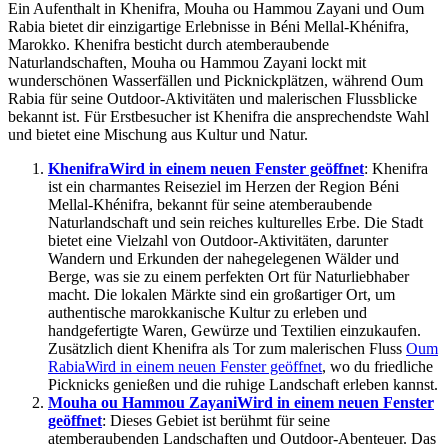
Ein Aufenthalt in Khenifra, Mouha ou Hammou Zayani und Oum
Rabia bietet dir einzigartige Erlebnisse in Béni Mellal-Khénifra,
Marokko. Khenifra besticht durch atemberaubende
Naturlandschaften, Mouha ou Hammou Zayani lockt mit
wunderschönen Wasserfällen und Picknickplätzen, während Oum
Rabia für seine Outdoor-Aktivitäten und malerischen Flussblicke
bekannt ist. Für Erstbesucher ist Khenifra die ansprechendste Wahl
und bietet eine Mischung aus Kultur und Natur.
Khenifra
Wird in einem neuen Fenster geöffnet
: Khenifra
ist ein charmantes Reiseziel im Herzen der Region Béni
Mellal-Khénifra, bekannt für seine atemberaubende
Naturlandschaft und sein reiches kulturelles Erbe. Die Stadt
bietet eine Vielzahl von Outdoor-Aktivitäten, darunter
Wandern und Erkunden der nahegelegenen Wälder und
Berge, was sie zu einem perfekten Ort für Naturliebhaber
macht. Die lokalen Märkte sind ein großartiger Ort, um
authentische marokkanische Kultur zu erleben und
handgefertigte Waren, Gewürze und Textilien einzukaufen.
Zusätzlich dient Khenifra als Tor zum malerischen Fluss
Oum
Rabia
Wird in einem neuen Fenster geöffnet
, wo du friedliche
Picknicks genießen und die ruhige Landschaft erleben kannst.
Mouha ou Hammou Zayani
Wird in einem neuen Fenster
geöffnet
: Dieses Gebiet ist berühmt für seine
atemberaubenden Landschaften und Outdoor-Abenteuer. Das