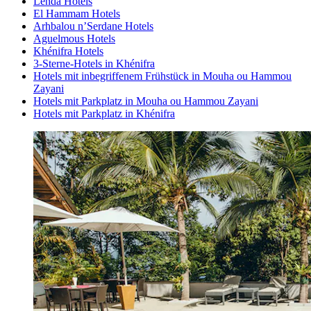
Lenda Hotels
El Hammam Hotels
Arhbalou nʼSerdane Hotels
Aguelmous Hotels
Khénifra Hotels
3-Sterne-Hotels in Khénifra
Hotels mit inbegriffenem Frühstück in Mouha ou Hammou
Zayani
Hotels mit Parkplatz in Mouha ou Hammou Zayani
Hotels mit Parkplatz in Khénifra