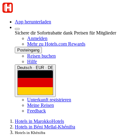
App herunterladen
Sichere dir Sofortrabatte dank Preisen für Mitglieder
Anmelden
Mehr zu Hotels.com Rewards
Posteingang
Reisen buchen
Hilfe
Deutsch · EUR · DE
Unterkunft registrieren
Meine Reisen
Feedback
Hotels in Marokko
Hotels
Hotels in Béni Mellal-Khénifra
Hotels in Khénifra