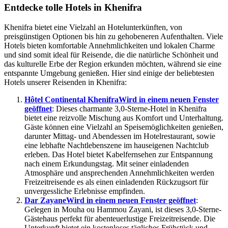
Entdecke tolle Hotels in Khenifra
Khenifra bietet eine Vielzahl an Hotelunterkünften, von
preisgünstigen Optionen bis hin zu gehobeneren Aufenthalten. Viele
Hotels bieten komfortable Annehmlichkeiten und lokalen Charme
und sind somit ideal für Reisende, die die natürliche Schönheit und
das kulturelle Erbe der Region erkunden möchten, während sie eine
entspannte Umgebung genießen. Hier sind einige der beliebtesten
Hotels unserer Reisenden in Khenifra:
Hôtel Continental Khenifra
Wird in einem neuen Fenster
geöffnet
: Dieses charmante 3,0-Sterne-Hotel in Khenifra
bietet eine reizvolle Mischung aus Komfort und Unterhaltung.
Gäste können eine Vielzahl an Speisemöglichkeiten genießen,
darunter Mittag- und Abendessen im Hotelrestaurant, sowie
eine lebhafte Nachtlebenszene im hauseigenen Nachtclub
erleben. Das Hotel bietet Kabelfernsehen zur Entspannung
nach einem Erkundungstag. Mit seiner einladenden
Atmosphäre und ansprechenden Annehmlichkeiten werden
Freizeitreisende es als einen einladenden Rückzugsort für
unvergessliche Erlebnisse empfinden.
Dar Zayane
Wird in einem neuen Fenster geöffnet
:
Gelegen in Mouha ou Hammou Zayani, ist dieses 3,0-Sterne-
Gästehaus perfekt für abenteuerlustige Freizeitreisende. Die
Unterkunft bietet ein kostenloses tägliches Frühstück und