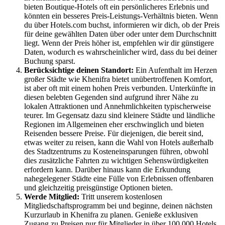
bieten Boutique-Hotels oft ein persönlicheres Erlebnis und
könnten ein besseres Preis-Leistungs-Verhältnis bieten. Wenn
du über Hotels.com buchst, informieren wir dich, ob der Preis
für deine gewählten Daten über oder unter dem Durchschnitt
liegt. Wenn der Preis höher ist, empfehlen wir dir günstigere
Daten, wodurch es wahrscheinlicher wird, dass du bei deiner
Buchung sparst.
Berücksichtige deinen Standort:
Ein Aufenthalt im Herzen
großer Städte wie Khenifra bietet unübertroffenen Komfort,
ist aber oft mit einem hohen Preis verbunden. Unterkünfte in
diesen belebten Gegenden sind aufgrund ihrer Nähe zu
lokalen Attraktionen und Annehmlichkeiten typischerweise
teurer. Im Gegensatz dazu sind kleinere Städte und ländliche
Regionen im Allgemeinen eher erschwinglich und bieten
Reisenden bessere Preise. Für diejenigen, die bereit sind,
etwas weiter zu reisen, kann die Wahl von Hotels außerhalb
des Stadtzentrums zu Kosteneinsparungen führen, obwohl
dies zusätzliche Fahrten zu wichtigen Sehenswürdigkeiten
erfordern kann. Darüber hinaus kann die Erkundung
nahegelegener Städte eine Fülle von Erlebnissen offenbaren
und gleichzeitig preisgünstige Optionen bieten.
Werde Mitglied:
Tritt unserem kostenlosen
Mitgliedschaftsprogramm bei und beginne, deinen nächsten
Kurzurlaub in Khenifra zu planen. Genieße exklusiven
Zugang zu Preisen nur für Mitglieder in über 100.000 Hotels