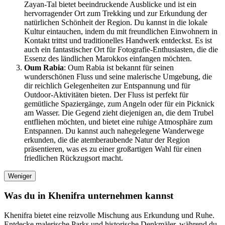
Zayan-Tal bietet beeindruckende Ausblicke und ist ein
hervorragender Ort zum Trekking und zur Erkundung der
natürlichen Schönheit der Region. Du kannst in die lokale
Kultur eintauchen, indem du mit freundlichen Einwohnern in
Kontakt trittst und traditionelles Handwerk entdeckst. Es ist
auch ein fantastischer Ort für Fotografie-Enthusiasten, die die
Essenz des ländlichen Marokkos einfangen möchten.
Oum Rabia
: Oum Rabia ist bekannt für seinen
wunderschönen Fluss und seine malerische Umgebung, die
dir reichlich Gelegenheiten zur Entspannung und für
Outdoor-Aktivitäten bieten. Der Fluss ist perfekt für
gemütliche Spaziergänge, zum Angeln oder für ein Picknick
am Wasser. Die Gegend zieht diejenigen an, die dem Trubel
entfliehen möchten, und bietet eine ruhige Atmosphäre zum
Entspannen. Du kannst auch nahegelegene Wanderwege
erkunden, die die atemberaubende Natur der Region
präsentieren, was es zu einer großartigen Wahl für einen
friedlichen Rückzugsort macht.
Weniger
Was du in Khenifra unternehmen kannst
Khenifra bietet eine reizvolle Mischung aus Erkundung und Ruhe.
Entdecke malerische Parks und historische Denkmäler, während du