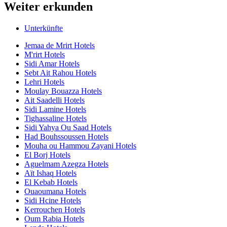
Weiter erkunden
Unterkünfte
Jemaa de Mrirt Hotels
M'rirt Hotels
Sidi Amar Hotels
Sebt Ait Rahou Hotels
Lehri Hotels
Moulay Bouazza Hotels
Ait Saadelli Hotels
Sidi Lamine Hotels
Tighassaline Hotels
Sidi Yahya Ou Saad Hotels
Had Bouhssoussen Hotels
Mouha ou Hammou Zayani Hotels
El Borj Hotels
Aguelmam Azegza Hotels
Aït Ishaq Hotels
El Kebab Hotels
Ouaoumana Hotels
Sidi Hcine Hotels
Kerrouchen Hotels
Oum Rabia Hotels