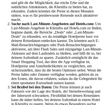
und gibt dir die Möglichkeit, das reiche Erbe und die
natürlichen Attraktionen, die Khenifra zu bieten hat, zu
erkunden. Zudem könnten die Preise in diesen Monaten
sinken, was es für preisbewusste Reisende noch attraktiver
macht.
Suche nach Last-Minute-Angeboten auf Hotels.com:
Um
Last-Minute-Angebote in Khenifra auf Hotels.com zu finden,
beginne damit, die Bereiche „Deals“ oder „Last-Minute-
Deals“ zu erkunden, wo du ermäßigte Hotelpreise kurz vor
deinem Reisedatum entdecken kannst. Du könntest auch E-
Mail-Benachrichtigungen oder Push-Benachrichtigungen
aktivieren, um über Flash Sales und einzigartige Last-Minute-
Aktionen auf dem Laufenden zu bleiben, und hilft dir so, bei
deinem Aufenthalt zu sparen. Zusätzlich ermöglicht dir das
Smart Shopping Tool, das über die App verfügbar ist,
Hotelpreise und Annehmlichkeiten zu vergleichen, um
sicherzustellen, dass du die besten Optionen siehst. Wenn die
Preise fallen oder Zimmer verfügbar werden, gehörst du zu
den Ersten, die davon erfahren, sodass du die Gelegenheit für
einen spontanen Kurzurlaub nutzen kannst.
Sei flexibel bei den Daten:
Die Preise können je nach
Faktoren wie der Lage des Hotels, der Sternebewertung und
der Jahreszeit schwanken. Flexibilität bei deinen Reisedaten
kann dir daher helfen, bei deinem Aufenthalt in einem Hotel
in Khenifra zu sparen. Wenn du etwas Besonderes suchst,