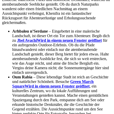
atemberaubende Seeblicke genießt. Ob du durch Naturparks
wanderst oder einen friedlichen Nachmittag an einem
Aussichtspunkt verbringst, Khenifra ist ein fantastischer
Rückzugsort für Abenteuerlustige und Erholungssuchende
gleichermaßen.
Arhbalou nʼSerdane
– Eingebettet in eine malerische
Landschaft, ist dieser Ort ein Tor zum Abenteuer. Begib dich
zu
Jbel Ayachi
Wird in einem neuen Fenster geöffnet
für
ein aufregendes Outdoor-Erlebnis. Ob du die Pfade
hinaufwanderst oder einfach nur die atemberaubende
Landschaft genießt, dieser Berg bietet für jeden etwas. Halte
atemberaubende Ausblicke fest, die sich so weit erstrecken,
wie das Auge reicht, und atme die frische Bergluft ein.
Vergiss deine Kamera nicht; die Sonnenuntergänge hier sind
einfach unvergesslich.
Oum Rabia
– Diese lebendige Stadt ist reich an Geschichte
und natürlicher Schönheit. Besuche
Green March
Square
Wird in einem neuen Fenster geöffnet
, ein
kulturelles Zentrum, wo du lokale Aufführungen und
Veranstaltungen genießen kannst. Mache einen gemütlichen
Spaziergang durch den Park, entspanne dich am See oder
erkunde historische Denkmäler, die die Geschichte der
Gegend erzählen. Die Aussichtspunkte rund um den See
bieten perfekte Orte für Fotografie, besonders bei