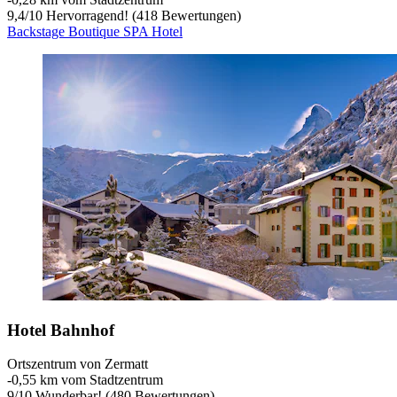
9,4
/
10
Hervorragend! (418 Bewertungen)
Backstage Boutique SPA Hotel
Hotel Bahnhof
Ortszentrum von Zermatt
‐
0,55 km vom Stadtzentrum
9
/
10
Wunderbar! (480 Bewertungen)