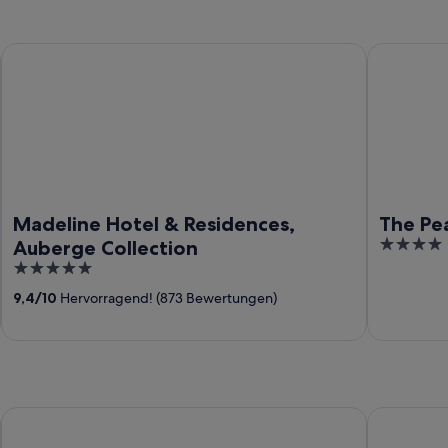
Madeline Hotel & Residences, Auberge Collection
The Peaks 
Madeline Hotel & Residences,
The Pe
4
Auberge Collection
out
5
of
out
9,4
/
10
Hervorragend! (873 Bewertungen)
5
of
5
The Victorian Inn
Timber Rid