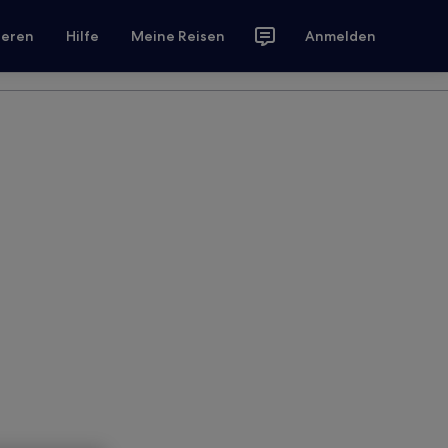
ieren
Hilfe
Meine Reisen
Anmelden