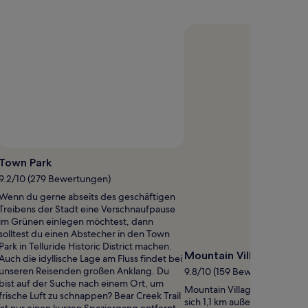
weitere
tionen
Informationen
zum
dpreis.
Standardpreis.
Town Park
9.2/10 (279 Bewertungen)
Wenn du gerne abseits des geschäftigen
Treibens der Stadt eine Verschnaufpause
im Grünen einlegen möchtest, dann
solltest du einen Abstecher in den Town
Park in Telluride Historic District machen.
Mountain Village Gondo
Auch die idyllische Lage am Fluss findet bei
unseren Reisenden großen Anklang. Du
9.8/10 (159 Bewertungen)
bist auf der Suche nach einem Ort, um
Mountain Village Gondola St
frische Luft zu schnappen? Bear Creek Trail
sich 1,1 km außerhalb des Ze
ist nur einen kurzen Spaziergang entfernt.