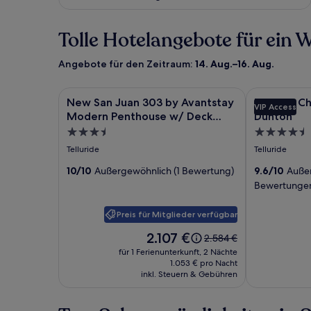
Tolle Hotelangebote für ein
Angebote für den Zeitraum:
14. Aug.–16. Aug.
Bildergalerie
New San Juan 303 by Avantstay Modern Penthous
Bildergale
Relais & Châ
New San Juan 303 by Avantstay
Relais & C
VIP Access
für
für
Modern Penthouse w/ Deck
Dunton
New
Relais
Overlooking Main Street
3.5-
4.5-
San
&
Sterne-
Sterne-
Telluride
Telluride
Juan
Châteaux
Unterkunft
Unterkunft
10/10
Außergewöhnlich (1 Bewertung)
9.6/10
Außer
303
Lumière
Bewertunge
by
by
Avantstay
Dunton
Preis für Mitglieder verfügbar
Modern
Der
2.107 €
Penthouse
Der
2.584 €
Preis
alte
w/
für 1 Ferienunterkunft, 2 Nächte
beträgt
Preis
1.053 € pro Nacht
Deck
2.107 €.
inkl. Steuern & Gebühren
war
Overlooking
2.584 €,
siehe
Main