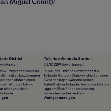
San Miguel County
weitere
weitere
Informationen
Informa
zum
zum
Standardpreis.
Standar
Foto von Charlie Devada
Öffentliches
Foto
toric District
Telluride Gondola Station
von
Bewertungen)
9.8/10 (289 Bewertungen)
Charlie
nswürdigkeiten während
In Telluride Historic District findest du
Devada
alts nicht zu kurz kommen
Telluride Gondola Station – ideal für einen
lane doch einfach einen
Zwischenstopp während deines
bei Telluride Historic
Aufenthalts in Telluride. Auch die idyllische
nur eines von vielen
Lage am Fluss findet bei unseren
Telluride.
Reisenden großen Anklang.
eigen
Weniger anzeigen