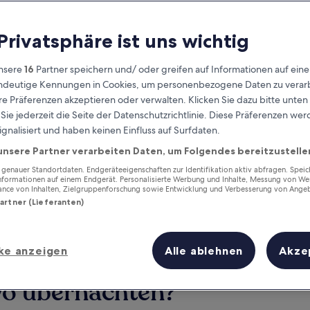
 Privatsphäre ist uns wichtig
nsere
16
Partner speichern und/ oder greifen auf Informationen auf ein
eindeutige Kennungen in Cookies, um personenbezogene Daten zu verarb
e Präferenzen akzeptieren oder verwalten. Klicken Sie dazu bitte unten
ie jederzeit die Seite der Datenschutzrichtlinie. Diese Präferenzen we
ignalisiert und haben keinen Einfluss auf Surfdaten.
unsere Partner verarbeiten Daten, um Folgendes bereitzustelle
Verdiene Prämien für jede
wahrgenommene Übernachtung
enauer Standortdaten. Endgeräteeigenschaften zur Identifikation aktiv abfragen. Spei
Informationen auf einem Endgerät. Personalisierte Werbung und Inhalte, Messung von We
ance von Inhalten, Zielgruppenforschung sowie Entwicklung und Verbesserung von Ange
Partner (Lieferanten)
ke anzeigen
Alle ablehnen
Akze
Morgen
Dieses Wochenende
6. Aug. - 7. Aug.
7. Aug. - 9. Aug.
wo übernachten?