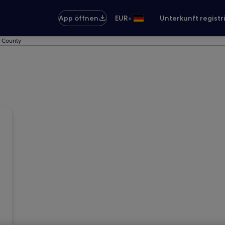
•
App öffnen
EUR
Unterkunft registr
l County