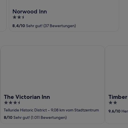
Norwood Inn
2.5
out
8,4
/
10
Sehr gut! (37 Bewertungen)
of
5
The Victorian Inn
Timber Rid
The Victorian Inn
Timber
3.5
2
out
out
Telluride Historic District
‐
9,08 km vom Stadtzentrum
9,6
/
10
Her
of
of
8
/
10
Sehr gut! (1.011 Bewertungen)
5
5