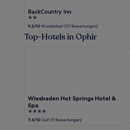
BackCountry Inn
2
out
9,2
/
10
Wunderbar! (117 Bewertungen)
of
Top-Hotels in Ophir
5
Wiesbaden Hot Springs Hotel & Spa
Wiesbaden Hot Springs Hotel &
Spa
4
out
7,4
/
10
Gut! (11 Bewertungen)
of
5