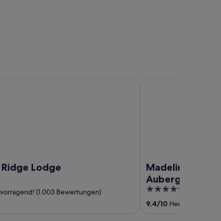
ge Lodge
Madeline Hotel & Resi
 Ridge Lodge
Madeline Hotel 
Auberge Collec
5
vorragend! (1.003 Bewertungen)
out
9,4
/
10
Hervorragend! (
of
5