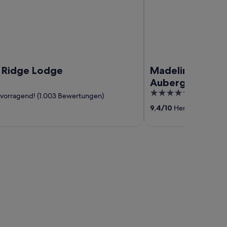
 Ridge Lodge
Madeline Hotel 
Auberge Collec
5
vorragend! (1.003 Bewertungen)
out
9,4
/
10
Hervorragend! (
of
5