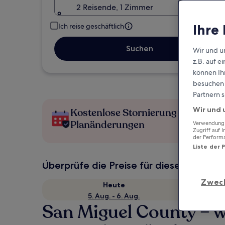
2 Reisende, 1 Zimmer
Ihre
Ich reise geschäftlich
Suchen
Wir und u
z.B. auf 
können Ihr
besuchen S
Partnern s
Wir und 
Kostenlose Stornierung bei
Planänderungen
Verwendung g
Zugriff auf 
der Perform
Liste der 
Überprüfe die Preise für diese Daten
Zwec
Heute
5. Aug. - 6. Aug.
San Miguel County – 