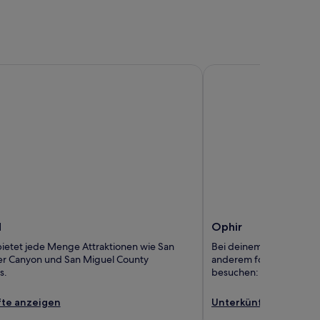
Ophir
d
Ophir
etet jede Menge Attraktionen wie San
Bei deinem Aufenthalt i
er Canyon und San Miguel County
anderem folgende Attra
s.
besuchen: Island Lake u
te anzeigen
Unterkünfte anzeige