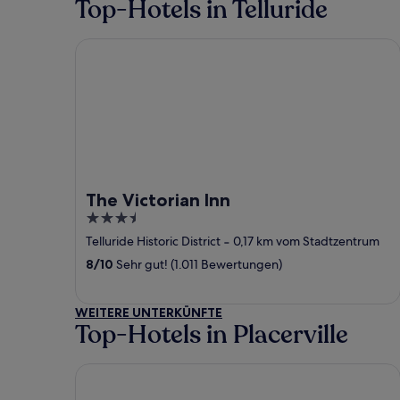
Top-Hotels in Telluride
The Victorian Inn
The Victorian Inn
3.5
out
Telluride Historic District
‐
0,17 km vom Stadtzentrum
of
8
/
10
Sehr gut! (1.011 Bewertungen)
5
WEITERE UNTERKÜNFTE
Top-Hotels in Placerville
Wiesbaden Hot Springs Hotel & Spa