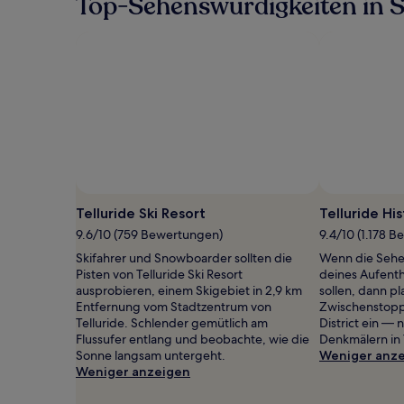
Top-Sehenswürdigkeiten in 
weitere
Street
Informationen
zum
Standardpreis.
Foto von Ben Eng/Telluride Ski Resort
Öffentliches
Foto
Telluride Ski Resort
Telluride His
von
9.6/10 (759 Bewertungen)
9.4/10 (1.178 
Ben
Skifahrer und Snowboarder sollten die
Wenn die Sehe
Eng/Telluride
Pisten von Telluride Ski Resort
deines Aufenth
Ski
ausprobieren, einem Skigebiet in 2,9 km
sollen, dann p
Resort
Entfernung vom Stadtzentrum von
Zwischenstopp 
Telluride. Schlender gemütlich am
District ein — 
Flussufer entlang und beobachte, wie die
Denkmälern in 
Sonne langsam untergeht.
Weniger anz
Weniger anzeigen