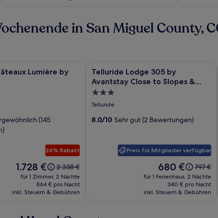
 Wochenende in San Miguel County, 
e w/ Deck Overlooking Main Street
rie
teaux Lumière by Dunton
Bildergalerie
Telluride Lodge 305 by Avantstay Clo
hâteaux Lumière by
Telluride Lodge 305 by
für
Avantstay Close to Slopes &
Telluride
Town!
3.0-
Lodge
Sterne-
Telluride
305
Unterkunft
gewöhnlich (145
8.0/10
Sehr gut (2 Bewertungen)
by
n)
Avantstay
Close
Preis für Mitglieder verfügbar
26% Rabatt
to
Der
Der
1.728 €
680 €
Slopes
Der
Der
2.338 €
797 €
Preis
Preis
alte
alte
für 1 Zimmer, 2 Nächte
&
für 1 Ferienhaus, 2 Nächte
beträgt
beträgt
Preis
Preis
864 € pro Nacht
340 € pro Nacht
Town!
1.728 €.
680 €.
inkl. Steuern & Gebühren
war
inkl. Steuern & Gebühren
war
2.338 €,
797 €,
siehe
siehe