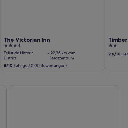
The Victorian Inn
Timber
3.5
2
out
out
Telluride Historic
‐
22,75 km vom
9,6
/
10
Her
of
of
District
Stadtzentrum
5
5
8
/
10
Sehr gut! (1.011 Bewertungen)
Norwood Inn