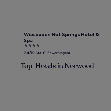
Wiesbaden Hot Springs Hotel &
Spa
4
out
7,4
/
10
Gut! (11 Bewertungen)
of
5
Top-Hotels in Norwood
BackCountry Inn