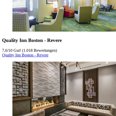
Quality Inn Boston - Revere
7,6
/
10
Gut! (1.018 Bewertungen)
Quality Inn Boston - Revere