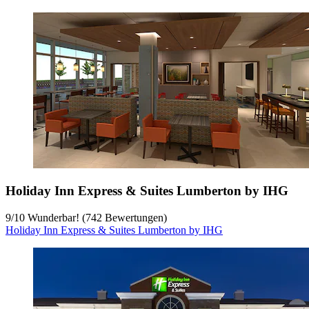
Holiday Inn Express & Suites Lumberton by IHG
9
/
10
Wunderbar! (742 Bewertungen)
Holiday Inn Express & Suites Lumberton by IHG