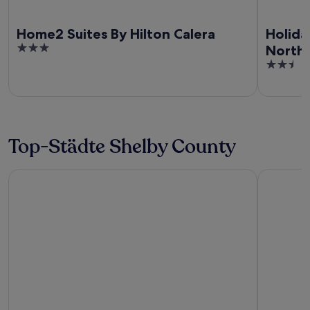
Home2 Suites By Hilton Calera
Holida
3
North 
out
2.5
of
out
5
of
5
Top-Städte Shelby County
Pelham
Alabaster