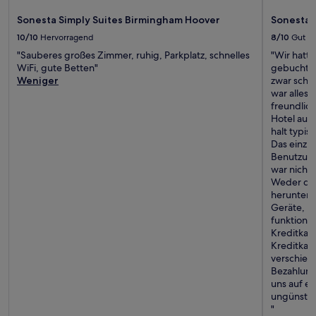
Sonesta Simply Suites Birmingham Hoover
Sonesta 
10/10
Hervorragend
8/10
Gut
"Sauberes großes Zimmer, ruhig, Parkplatz, schnelles
"Wir hatt
WiFi, gute Betten"
gebucht u
Weniger
zwar scho
war alles 
freundlich
Hotel aus
halt typis
Das einzig
Benutzung
war nicht
Weder das
herunter 
Geräte, m
funktionie
Kreditkar
Kreditkar
verschied
Bezahlung
uns auf ei
ungünstig
"