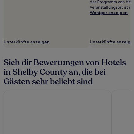
das Programm von Hele
Veranstaltungsort ist ni
Weniger anzeigen
Unterkünfte anzeigen
Unterkünfte anzeige
Sieh dir Bewertungen von Hotels
in Shelby County an, die bei
Gästen sehr beliebt sind
Sonesta Simply Suites Birmingham Hoover
Sonesta E