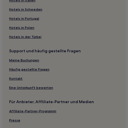
Hotels in Italien
Alabaster Hotels
Hotels in Schweden
Hotels mit Pool in Hoover
Hotels in Portugal
Hotels mit Parkplatz in Hoover
Hotels in Polen
Hotels mit Fitnessbereich in Hoover
Hotels in der Türkei
Hotels mit inbegriffenem Frühstück in Hoover
Haustierfreundliche in Hoover
Support und häufig gestellte Fragen
Günstige in Hoover
Meine Buchungen
2-Sterne-Hotels in Hoover
Häufig gestellte Fragen
3-Sterne-Hotels in Hoover
Kontakt
Business in Hoover
Eine Unterkunft bewerten
Lgbtqia-Freundliche in Hoover
Familien in Hoover
Für Anbieter, Affliliate-Partner und Medien
Hoover Hotels
Affiliate-Partner-Programm
Ferienwohnungen in Pelham
Presse
Haustierfreundliche in Pelham