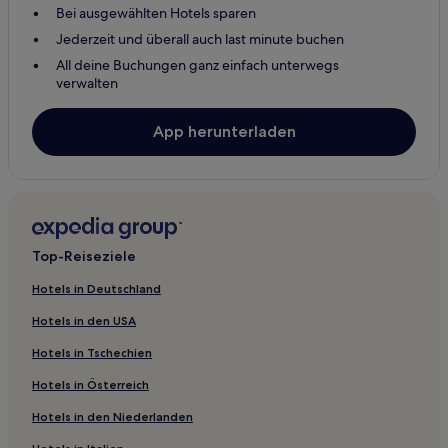
Bei ausgewählten Hotels sparen
Hotels mit Fitnessbereich in Pelham
Jederzeit und überall auch last minute buchen
Hotels mit inbegriffenem Frühstück in Pelham
All deine Buchungen ganz einfach unterwegs
Günstige in Pelham
verwalten
2-Sterne-Hotels in Pelham
App herunterladen
Business in Pelham
Familien in Pelham
Pelham Hotels
Hotels mit Parkplatz in Leeds
Top-Reiseziele
Hotels mit inbegriffenem Frühstück in Leeds
Günstige in Leeds
Hotels in Deutschland
2-Sterne-Hotels in Leeds
Hotels in den USA
Leeds Hotels
Hotels in Tschechien
Montevallo Hotels
Hotels in Österreich
Columbiana Hotels
Hotels in den Niederlanden
Vincent Hotels