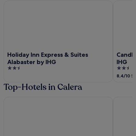
Holiday Inn Express & Suites Alabaster by IHG
Candlewoo
Holiday Inn Express & Suites
Candle
Alabaster by IHG
IHG
2.5
2.5
out
out
8,4
/
10
Se
of
of
Top-Hotels in Calera
5
5
Home2 Suites By Hilton Calera
Holiday In