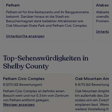
Pelham
Alabast
Pelham ist für ihre Restaurants und ihr Bergpanorama
Alabaster 
bekannt. Darüber hinaus ist die Stadt ein
unendlich 
Besuchermagnet dank beliebter Attraktionen wie
Promenad
Oak Mountain State Park und Pelham Civic Complex.
Unterkün
Unterkünfte anzeigen
Top-Sehenswürdigkeiten in
Shelby County
Pelham Civic Complex
Oak Mountain Amph
8.0/10 (42 Bewertungen)
8.8/10 (62 Bewertunge
Pelham Civic Complex ist definitiv einen
Oak Mountain Amphithea
Besuch wert und nur 5,3 km vom Zentrum
km außerhalb des Zent
von Pelham entfernt gelegen.
sodass sich ein Zwisch
Weniger anzeigen
einplanen lässt. Wenn d
weitere Vorstellung freus