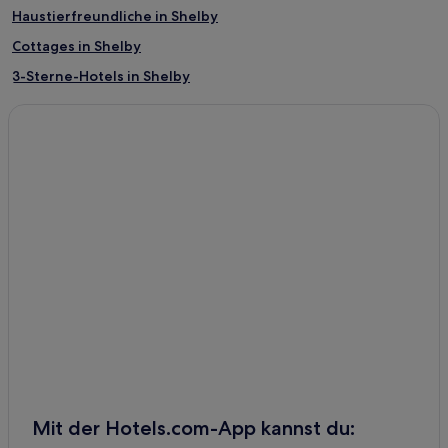
Haustierfreundliche in Shelby
Cottages in Shelby
3-Sterne-Hotels in Shelby
Shelby Hotels
Maylene Hotels
Siluria Hotels
Chelsea Hotels
Westover Hotels
Wilsonville Hotels
Saginaw Hotels
Indian Springs Village Hotels
Sterrett Hotels
Calera Hotels
Hotels mit Pool in Pelham
Mit der Hotels.com-App kannst du:
Hotels mit Parkplatz in Pelham