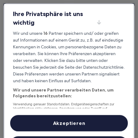
Dieses Wochenende
Nächstes Wochenende
7. Aug. - 9. Aug.
14. Aug. - 16. Aug.
Ihre Privatsphäre ist uns
Shelby County – wo
wichtig
übernachten?
Wir und unsere
16
Partner speichern und/ oder greifen
auf Informationen auf einem Gerät zu, z.B. auf eindeutige
Top-Hotels in Birmingham (und
Kennungen in Cookies, um personenbezogene Daten zu
verarbeiten. Sie können Ihre Präferenzen akzeptieren
Umgebung)
oder verwalten. Klicken Sie dazu bitte unten oder
besuchen Sie jederzeit die Seite der Datenschutzrichtlinie.
La Quinta Inn & Suites by Wyndham Birmingham Homewoo
Comfort 
Diese Präferenzen werden unseren Partnern signalisiert
und haben keinen Einfluss auf Surfdaten.
Wir und unsere Partner verarbeiten Daten, um
Folgendes bereitzustellen:
Verwendung genauer Standortdaten. Endgeräteeigenschaften zur
Identifikation aktiv abfragen. Speichern von oder Zugriff auf
Informationen auf einem Endgerät. Personalisierte Werbung und
Inhalte, Messung von Werbeleistung und der Performance von Inhalten,
Zielgruppenforschung sowie Entwicklung und Verbesserung von
La Quinta Inn & Suites by
Comfor
Akzeptieren
Angeboten.
Wyndham Birmingham Homewood
Home
Liste der Partner (Lieferanten)
3
2.5