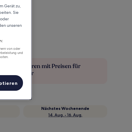
em Gerät zu,
eiten. Sie
 oder
rden unseren
n:
chern von oder
rbeleistung und
boten.
Mehr sparen mit Preisen für
Mitglieder
ptieren
Nächstes Wochenende
14. Aug. - 16. Aug.