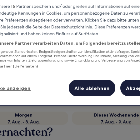
nsere
16
Partner speichern und/ oder greifen auf Informationen auf ein
eindeutige Kennungen in Cookies, um personenbezogene Daten zu verarb
e Präferenzen akzeptieren oder verwalten. Klicken Sie dazu bitte unten
ie jederzeit die Seite der Datenschutzrichtlinie. Diese Präferenzen we
ignalisiert und haben keinen Einfluss auf Surfdaten.
unsere Partner verarbeiten Daten, um Folgendes bereitzustelle
enauer Standortdaten. Endgeräteeigenschaften zur Identifikation aktiv abfragen. Spei
Informationen auf einem Endgerät. Personalisierte Werbung und Inhalte, Messung von We
ance von Inhalten, Zielgruppenforschung sowie Entwicklung und Verbesserung von Ange
Partner (Lieferanten)
Verdiene Prämien für jede
wahrgenommene Übernachtung
ke anzeigen
Alle ablehnen
Akze
Morgen
Dieses Wochenende
7. Aug. - 8. Aug.
7. Aug. - 9. Aug.
ernachten?