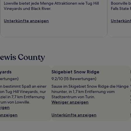
Lowville bietet jede Menge Attraktionen wie Tug Hill
Boonville 
Vineyards und Black River.
Falls State
Unterkünfte anzeigen
Unterkünf
Lewis County
eyards
Skigebiet Snow Ridge
wertungen)
9.2/10 (15 Bewertungen)
n bestimmt Spaß an einer
Sause im Skigebiet Snow Ridge die Hänge
on Tug Hill Vineyards, nur
hinunter, in 1,7 km Entfernung vom
ziel in 7,7 km Entfernung
Stadtzentrum von Turin.
um von Lowville.
Weniger anzeigen
eigen
anzeigen
Unterkünfte anzeigen