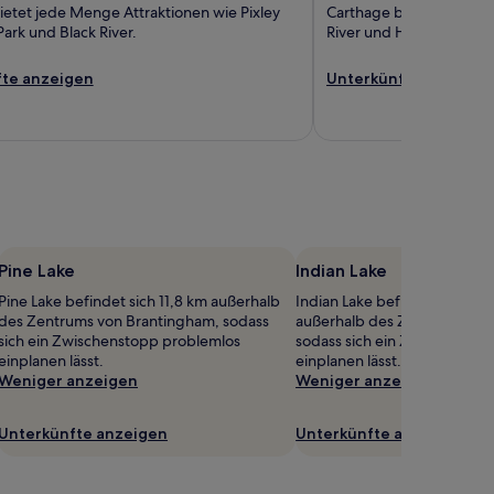
bietet jede Menge Attraktionen wie Pixley
Carthage bietet jede Me
 Park und Black River.
River und Historischer B
te anzeigen
Unterkünfte anzeige
Pine Lake
Indian Lake
Pine Lake befindet sich 11,8 km außerhalb
Indian Lake befindet sich 13
des Zentrums von Brantingham, sodass
außerhalb des Zentrums von
sich ein Zwischenstopp problemlos
sodass sich ein Zwischensto
einplanen lässt.
einplanen lässt.
Weniger anzeigen
Weniger anzeigen
Unterkünfte anzeigen
Unterkünfte anzeigen