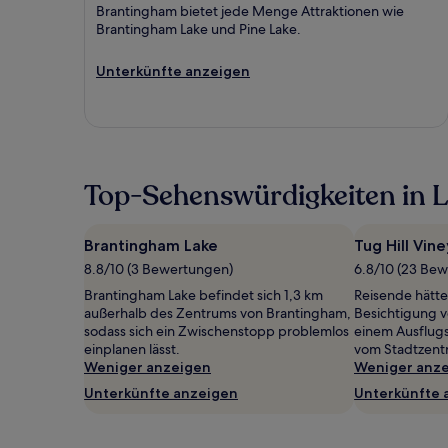
Brantingham bietet jede Menge Attraktionen wie
Brantingham Lake und Pine Lake.
Unterkünfte anzeigen
Top-Sehenswürdigkeiten in 
Brantingham Lake
Tug Hill Vin
8.8/10 (3 Bewertungen)
6.8/10 (23 Be
Brantingham Lake befindet sich 1,3 km
Reisende hätte
außerhalb des Zentrums von Brantingham,
Besichtigung v
sodass sich ein Zwischenstopp problemlos
einem Ausflugs
einplanen lässt.
vom Stadtzentr
Weniger anzeigen
Weniger anz
Unterkünfte anzeigen
Unterkünfte 