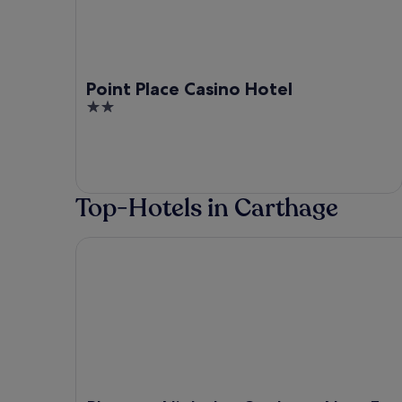
Point Place Casino Hotel
2
out
of
5
Top-Hotels in Carthage
Pleasant Night Inn Carthage Near Fort Drum