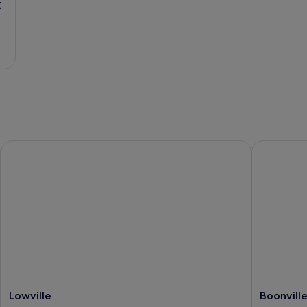
t
Lowville
Boonville
Lowville
Boonvill