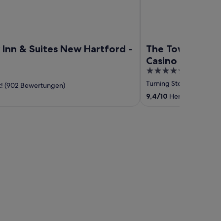
 Inn & Suites New Hartford -
The Tower at Tu
Casino
5
out
Turning Stone
‐
45,82 k
! (902 Bewertungen)
of
9,4
/
10
Hervorragend! (
5