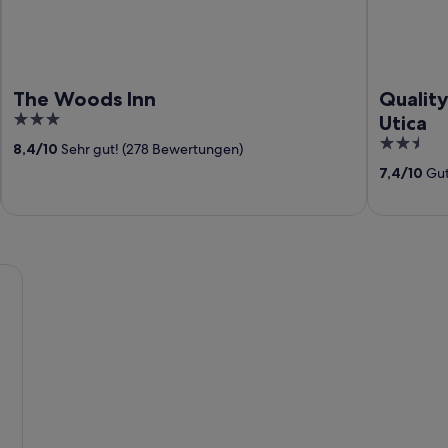
The Woods Inn
Quality
3
Utica
out
2.5
8,4
/
10
Sehr gut! (278 Bewertungen)
of
out
7,4
/
10
Gut
5
of
5