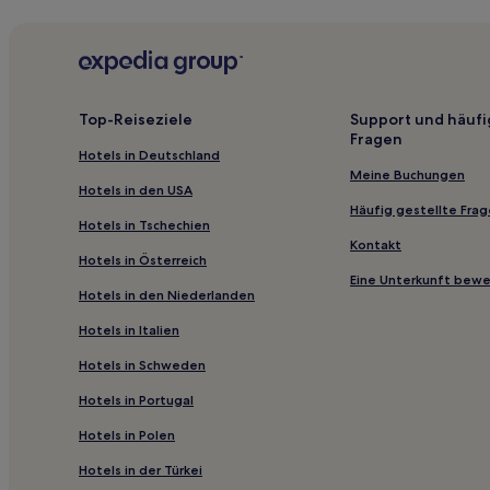
Osceola Hotels
Fish Creek Hotels
Alpina Hotels
Belfort Hotels
Top-Reiseziele
Support und häufi
Fragen
Barnes Corners Hotels
Hotels in Deutschland
Lowville Hotels
Meine Buchungen
Hotels in den USA
Constableville Hotels
Häufig gestellte Fra
Hotels in Tschechien
Taberg Hotels
Kontakt
Hotels in Österreich
Eine Unterkunft bew
Hotels in den Niederlanden
Hotels in Italien
Hotels in Schweden
Hotels in Portugal
Hotels in Polen
Hotels in der Türkei