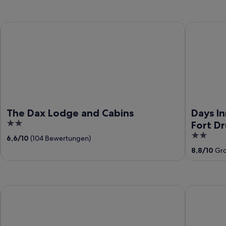
The Dax Lodge and Cabins
Days Inn 
The Dax Lodge and Cabins
Days I
2
Fort D
out
2
6,6
/
10
(104 Bewertungen)
of
out
8,8
/
10
Gro
5
of
5
The Woods Inn
Quality Inn