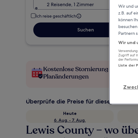
2 Reisende, 1 Zimmer
Wir und u
z.B. auf 
Ich reise geschäftlich
können Ihr
besuchen S
Suchen
Partnern s
Wir und 
Verwendung g
Zugriff auf 
der Perform
Liste der 
Kostenlose Stornierung bei
Planänderungen
Zwec
Überprüfe die Preise für diese Daten
Heute
6. Aug. - 7. Aug.
Lewis County – wo üb