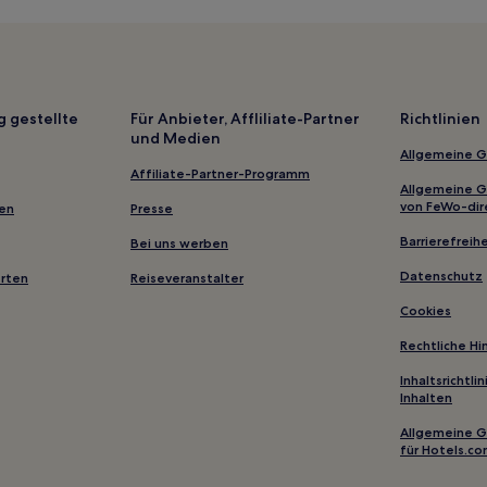
West Leyden Hotels
Lake Bonaparte Hotels
Otter Creek Hotels
Beaver Falls Hotels
g gestellte
Für Anbieter, Affliliate-Partner
Richtlinien
und Medien
Harrisburg Hotels
Allgemeine 
Carthage Hotels
Affiliate-Partner-Programm
Allgemeine 
Turin Hotels
von FeWo-dir
gen
Presse
Barrierefreihe
Bei uns werben
Datenschutz
erten
Reiseveranstalter
Cookies
Rechtliche H
Inhaltsrichtl
Inhalten
Allgemeine 
für Hotels.c