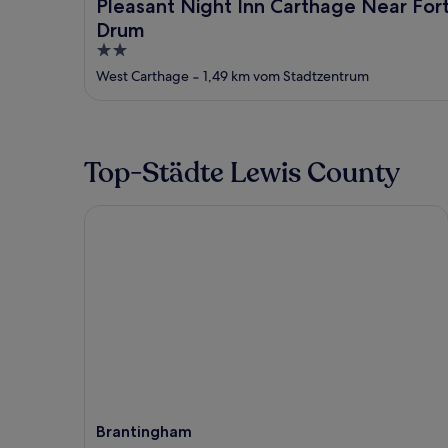
Pleasant Night Inn Carthage Near For
Drum
2
out
West Carthage
‐
1,49 km vom Stadtzentrum
of
5
Top-Städte Lewis County
Brantingham
Brantingham