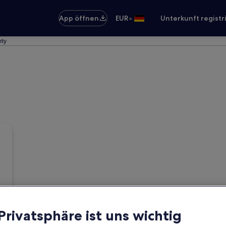
•
App öffnen
EUR
Unterkunft registr
nty
 Privatsphäre ist uns wichtig