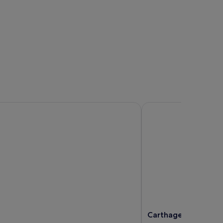
Carthage
e
Carthage