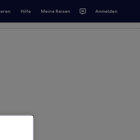
ieren
Hilfe
Meine Reisen
Anmelden