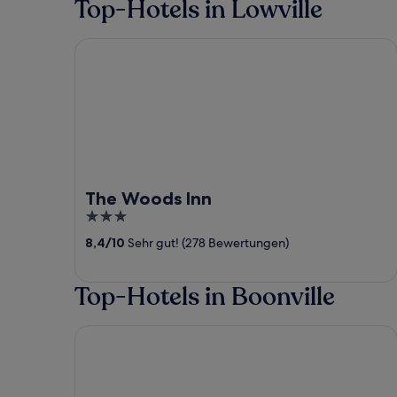
Top-Hotels in Lowville
The Woods Inn
The Woods Inn
3
out
8,4
/
10
Sehr gut! (278 Bewertungen)
of
5
Top-Hotels in Boonville
Point Place Casino Hotel