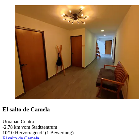
El salto de Camela
Uruapan Centro
‐
2,78 km vom Stadtzentrum
10
/
10
Hervorragend! (1 Bewertung)
El salto de Camela