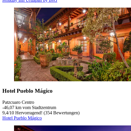
Holiday Inn Uruapan by IHG
Hotel Pueblo Mágico
Patzcuaro Centro
‐
46,07 km vom Stadtzentrum
9,4
/
10
Hervorragend! (354 Bewertungen)
Hotel Pueblo Mágico